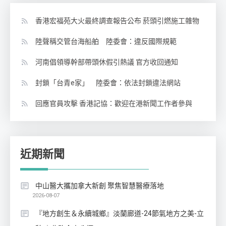
香港宏福苑大火最終調查報告公布 菸頭引燃施工雜物
陸聲稱交管台海船舶 陸委會：違反國際規範
河南倡領導幹部帶頭休假引熱議 官方收回通知
封鎖「台青e家」 陸委會：依法封鎖違法網站
回應官員攻擊 香港記協：歡迎在港新聞工作者參與
近期新聞
中山醫大攜加拿大新創 聚焦智慧醫療落地
2026-08-07
『地方創生＆永續城鄉』淡蘭廊道-24節氣地方之美-立