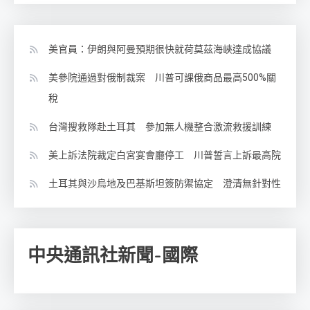
美官員：伊朗與阿曼預期很快就荷莫茲海峽達成協議
美參院通過對俄制裁案 川普可課俄商品最高500%關
稅
台灣搜救隊赴土耳其 參加無人機整合激流救援訓練
美上訴法院裁定白宮宴會廳停工 川普誓言上訴最高院
土耳其與沙烏地及巴基斯坦簽防禦協定 澄清無針對性
中央通訊社新聞-國際