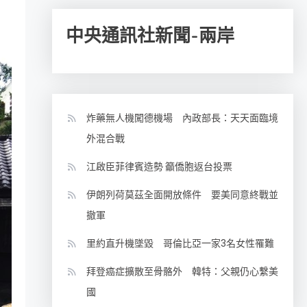
中央通訊社新聞-兩岸
炸藥無人機闖德機場 內政部長：天天面臨境
外混合戰
江啟臣菲律賓造勢 籲僑胞返台投票
伊朗列荷莫茲全面開放條件 要美同意終戰並
撤軍
里約直升機墜毀 哥倫比亞一家3名女性罹難
拜登癌症擴散至骨骼外 韓特：父親仍心繫美
國