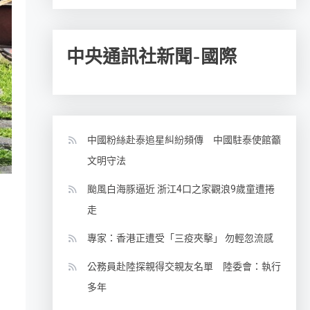
中央通訊社新聞-國際
中國粉絲赴泰追星糾紛頻傳 中國駐泰使館籲
文明守法
颱風白海豚逼近 浙江4口之家觀浪9歲童遭捲
走
專家：香港正遭受「三疫夾擊」 勿輕忽流感
公務員赴陸探親得交親友名單 陸委會：執行
多年