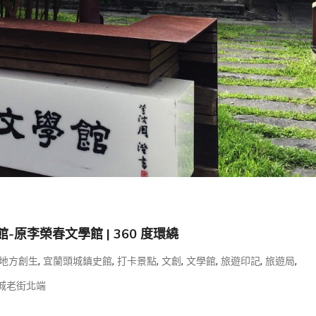
-原李榮春文學館 | 360 度環繞
,
,
,
,
,
,
,
地方創生
宜蘭頭城鎮史館
打卡景點
文創
文學館
旅遊印記
旅遊局
城老街北端