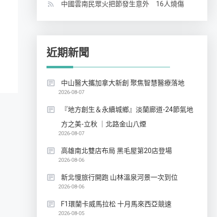
中國雲南民眾火把節發生意外 16人燒傷
近期新聞
中山醫大攜加拿大新創 聚焦智慧醫療落地
2026-08-07
『地方創生＆永續城鄉』淡蘭廊道-24節氣地
方之美-立秋 ｜北路金山八煙
2026-08-07
高雄南北雙店布局 黑毛屋第20店登場
2026-08-06
新北慢旅行開跑 山林溫泉河景一次到位
2026-08-06
F1環蘭卡威馬拉松 十月馬來西亞競速
2026-08-05