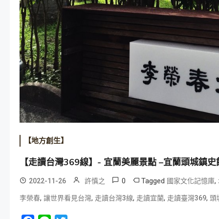
【地方創生】
【走讀台灣369線】- 宜蘭美麗景點 –宜蘭頭城鎮史館
0
Tagged
,
2022-11-26
許慎之
國家文化記憶庫
,
,
,
,
,
李榮春
讓世界看見台灣
走讀台灣3線
走讀宜蘭
走讀臺灣369
頭