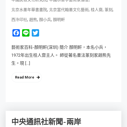
,
,
,
,
北京水墨年華書畫院
北京當代翰墨文化藝術
桂人齋
篆刻
,
,
,
西泠印社
趙熊
顏小兵
顏明軒
Facebook
Line
Twitter
藝術家百科-顏明軒(深圳) 簡介 顏明軒，本名小兵，
1972年出生桂人齋主人。 師從著名書法篆刻家趙熊先
生。現 […]
Read More
中央通訊社新聞-兩岸