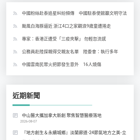
中國粉絲赴泰追星糾紛頻傳 中國駐泰使館籲文明守法
颱風白海豚逼近 浙江4口之家觀浪9歲童遭捲走
專家：香港正遭受「三疫夾擊」 勿輕忽流感
公務員赴陸探親得交親友名單 陸委會：執行多年
中國雲南民眾火把節發生意外 16人燒傷
近期新聞
中山醫大攜加拿大新創 聚焦智慧醫療落地
2026-08-07
『地方創生＆永續城鄉』淡蘭廊道-24節氣地方之美-立