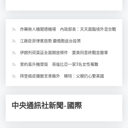
炸藥無人機闖德機場 內政部長：天天面臨境外混合戰
江啟臣菲律賓造勢 籲僑胞返台投票
伊朗列荷莫茲全面開放條件 要美同意終戰並撤軍
里約直升機墜毀 哥倫比亞一家3名女性罹難
拜登癌症擴散至骨骼外 韓特：父親仍心繫美國
中央通訊社新聞-國際