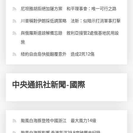
尼坦雅胡拒絕加薩方案 和平理事會：唯一可行之路
川普稱對伊朗採低調策略 法新：似暗示打消軍事打擊
與俄羅斯達諒解備忘錄 敘利亞接管2處俄基地民用設
施
紐約自由島快艇翻覆意外 造成2死12傷
中央通訊社新聞-國際
颱風白海豚登陸中國浙江 最大風力14級
颱風白海豚影響 香港氣溫39.8度破歷史紀錄