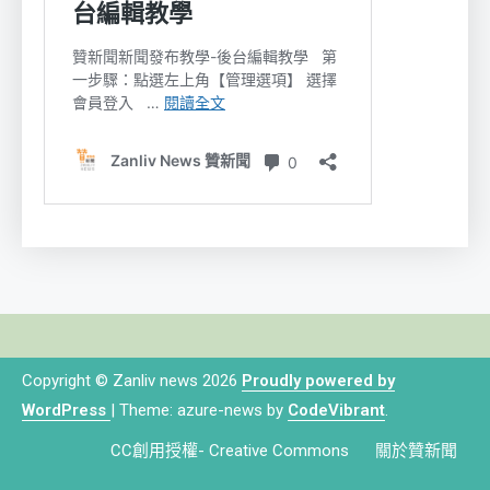
Copyright © Zanliv news 2026
Proudly powered by
WordPress
|
Theme: azure-news by
CodeVibrant
.
CC創用授權- Creative Commons
關於贊新聞