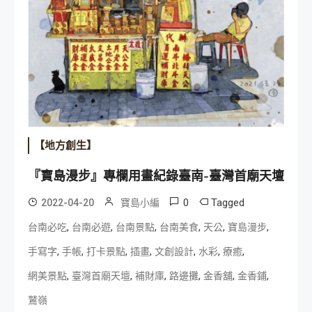
【地方創生】
『寶島漫步』專欄用畫紀錄臺南-臺灣首廟天壇
0
Tagged
2022-04-20
寶島小編
,
,
,
,
,
,
台南必吃
台南必遊
台南景點
台南美食
天公
寶島漫步
,
,
,
,
,
,
,
手寫字
手帳
打卡景點
插畫
文創設計
水彩
療癒
,
,
,
,
,
,
網美景點
臺灣首廟天壇
補財庫
路邊攤
金香舖
金香鋪
鷲嶺