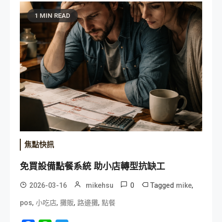
1 MIN READ
焦點快訊
免買設備點餐系統 助小店轉型抗缺工
0
Tagged
,
2026-03-16
mikehsu
mike
,
,
,
,
pos
小吃店
攤販
路邊攤
點餐