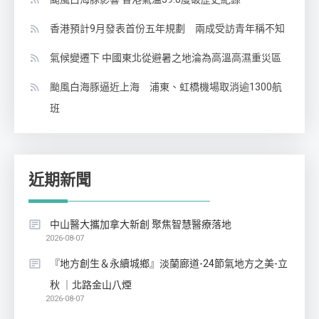
香港預計9月發表首份五年規劃 兩成受訪青年稱不知
氣候變遷下 中國東北從避暑之地淪為高溫高濕重災區
颱風白海豚逼近上海 浦東、虹橋機場取消逾1300航
班
近期新聞
中山醫大攜加拿大新創 聚焦智慧醫療落地
2026-08-07
『地方創生＆永續城鄉』淡蘭廊道-24節氣地方之美-立
秋 ｜北路金山八煙
2026-08-07