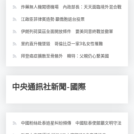
炸藥無人機闖德機場 內政部長：天天面臨境外混合戰
江啟臣菲律賓造勢 籲僑胞返台投票
伊朗列荷莫茲全面開放條件 要美同意終戰並撤軍
里約直升機墜毀 哥倫比亞一家3名女性罹難
拜登癌症擴散至骨骼外 韓特：父親仍心繫美國
中央通訊社新聞-國際
中國粉絲赴泰追星糾紛頻傳 中國駐泰使館籲文明守法