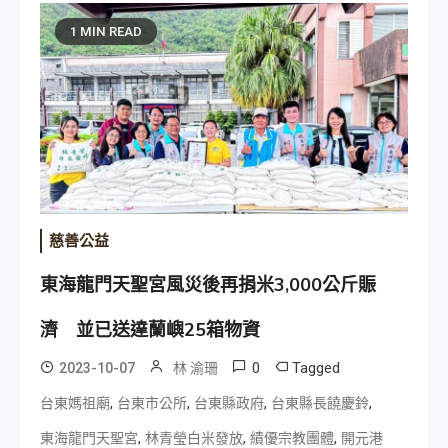
1 MIN READ
慈善公益
東海龍門天聖宮風災後再捐米3,000公斤賑
濟 並已送達蘭嶼25箱物資
0
Tagged
2023-10-07
林 渝珊
,
,
,
,
台東媽祖廟
台東市公所
台東縣政府
台東縣長饒慶鈴
,
,
,
東海龍門天聖宮
林青瑩白米發放
績優宗教團體
開元港