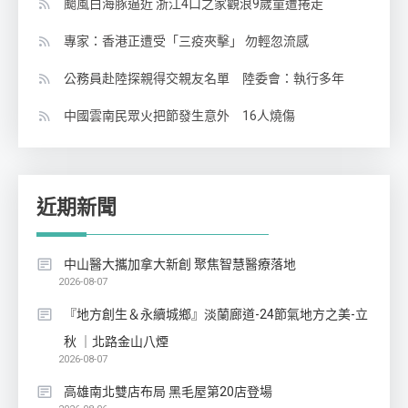
颱風白海豚逼近 浙江4口之家觀浪9歲童遭捲走
專家：香港正遭受「三疫夾擊」 勿輕忽流感
公務員赴陸探親得交親友名單 陸委會：執行多年
中國雲南民眾火把節發生意外 16人燒傷
近期新聞
中山醫大攜加拿大新創 聚焦智慧醫療落地
2026-08-07
『地方創生＆永續城鄉』淡蘭廊道-24節氣地方之美-立
秋 ｜北路金山八煙
2026-08-07
高雄南北雙店布局 黑毛屋第20店登場