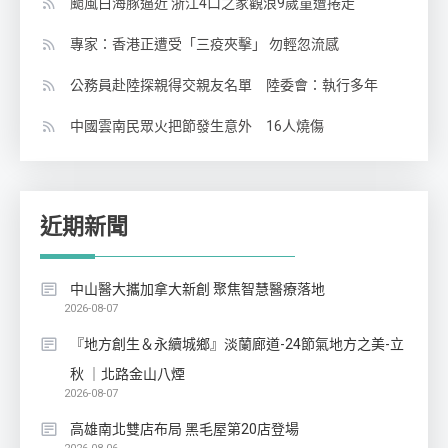
颱風白海豚逼近 浙江4口之家觀浪9歲童遭捲走
專家：香港正遭受「三疫夾擊」 勿輕忽流感
公務員赴陸探親得交親友名單 陸委會：執行多年
中國雲南民眾火把節發生意外 16人燒傷
近期新聞
中山醫大攜加拿大新創 聚焦智慧醫療落地
2026-08-07
『地方創生＆永續城鄉』淡蘭廊道-24節氣地方之美-立
秋 ｜北路金山八煙
2026-08-07
高雄南北雙店布局 黑毛屋第20店登場