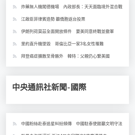
炸藥無人機闖德機場 內政部長：天天面臨境外混合戰
江啟臣菲律賓造勢 籲僑胞返台投票
伊朗列荷莫茲全面開放條件 要美同意終戰並撤軍
里約直升機墜毀 哥倫比亞一家3名女性罹難
拜登癌症擴散至骨骼外 韓特：父親仍心繫美國
中央通訊社新聞-國際
中國粉絲赴泰追星糾紛頻傳 中國駐泰使館籲文明守法