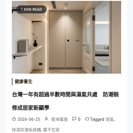
1 MIN READ
健康養生
台灣一年有超過半數時間與濕氣共處 防潮裝
修成居家新顯學
0
Tagged
,
2026-06-25
乾坤萬象
濕氣
,
除濕防潮系統櫃
霉不在家