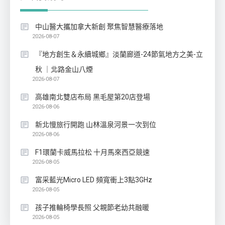
中山醫大攜加拿大新創 聚焦智慧醫療落地
2026-08-07
『地方創生＆永續城鄉』淡蘭廊道-24節氣地方之美-立
秋 ｜北路金山八煙
2026-08-07
高雄南北雙店布局 黑毛屋第20店登場
2026-08-06
新北慢旅行開跑 山林溫泉河景一次到位
2026-08-06
F1環蘭卡威馬拉松 十月馬來西亞競速
2026-08-05
富采藍光Micro LED 頻寬衝上3點3GHz
2026-08-05
孩子推輪椅學長照 父親節老幼共融暖
2026-08-05