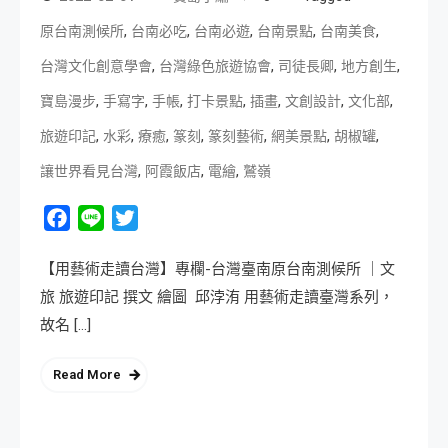
,
,
,
,
,
原台南測候所
台南必吃
台南必遊
台南景點
台南美食
,
,
,
,
台灣文化創意學會
台灣綠色旅遊協會
司徒長卿
地方創生
,
,
,
,
,
,
,
寶島漫步
手寫字
手帳
打卡景點
插畫
文創設計
文化部
,
,
,
,
,
,
,
旅遊印記
水彩
療癒
篆刻
篆刻藝術
網美景點
胡椒罐
,
,
,
讓世界看見台灣
阿霞飯店
電繪
鷲嶺
Facebook
Line
Twitter
【用藝術走讀台灣】專欄-台灣臺南原台南測候所 ｜文
旅 旅遊印記 撰文 繪圖 邱浡洧 用藝術走讀臺灣系列，
故名 […]
Read More