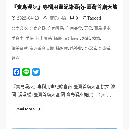
『寶島漫步』專欄用畫紀錄臺南-臺灣首廟天壇
0
Tagged
2022-04-20
寶島小編
,
,
,
,
,
,
台南必吃
台南必遊
台南景點
台南美食
天公
寶島漫步
,
,
,
,
,
,
,
手寫字
手帳
打卡景點
插畫
文創設計
水彩
療癒
,
,
,
,
,
,
網美景點
臺灣首廟天壇
補財庫
路邊攤
金香舖
金香鋪
鷲嶺
Facebook
Line
Twitter
『寶島漫步』專欄用畫紀錄臺南-臺灣首廟天壇 撰文 繪
圖 漫漫編 (臺灣首廟天壇 圖 寶島漫步提供) . 今天 […]
Read More