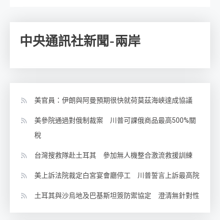
中央通訊社新聞-兩岸
美官員：伊朗與阿曼預期很快就荷莫茲海峽達成協議
美參院通過對俄制裁案 川普可課俄商品最高500%關
稅
台灣搜救隊赴土耳其 參加無人機整合激流救援訓練
美上訴法院裁定白宮宴會廳停工 川普誓言上訴最高院
土耳其與沙烏地及巴基斯坦簽防禦協定 澄清無針對性