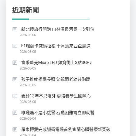
近期新聞
新北慢旅行開跑 山林溫泉河景一次到位
2026-08-06
F1環蘭卡威馬拉松 十月馬來西亞競速
2026-08-05
富采藍光Micro LED 頻寬衝上3點3GHz
2026-08-05
孩子推輪椅學長照 父親節老幼共融暖
2026-08-05
義診13年不只治牙 更培養學生國際心
2026-08-05
喉嚨痛不是小感冒 吞嚥困難需立即就醫
2026-08-04
羅東博愛完成脈衝電燒首例宜蘭心臟醫療新突破
2026-08-04