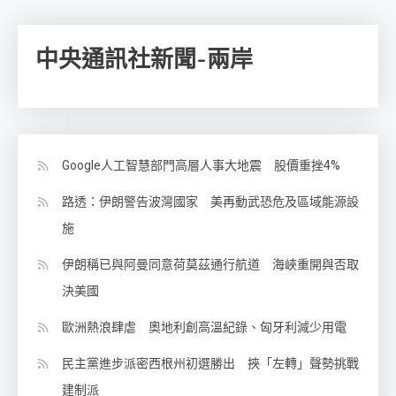
中央通訊社新聞-兩岸
Google人工智慧部門高層人事大地震 股價重挫4%
路透：伊朗警告波灣國家 美再動武恐危及區域能源設
施
伊朗稱已與阿曼同意荷莫茲通行航道 海峽重開與否取
決美國
歐洲熱浪肆虐 奧地利創高溫紀錄、匈牙利減少用電
民主黨進步派密西根州初選勝出 挾「左轉」聲勢挑戰
建制派