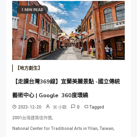
1 MIN READ
【地方創生】
【走讀台灣369線】宜蘭美麗景點 -國立傳統
藝術中心 | Google 360度環繞
0
Tagged
2023-12-20
米 小歐
,
2001台灣建築佳作獎
,
,
National Center for Traditional Arts in Yilan
Taiwan