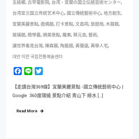
,
,
,
五結鄉
古早電影院
台湾・宜蘭の国立伝統芸術センター
,
,
,
台湾宜兰国立传统艺术中心
國立傳統藝術中心
地方創生
,
,
,
,
,
,
宜蘭美麗景點
戲偶館
打卡景點
文昌祠
旅遊局
木屐館
,
,
,
,
,
,
玻璃館
簡學義
網美景點
羅東
蔡元良
藝術
,
,
,
,
,
讓世界看見台灣
陳森藤
陶藝館
黃聲遠
黃舉人宅
대만 이란 국립전통예술센터
Facebook
Line
Twitter
【走讀台灣369線】宜蘭美麗景點 -國立傳統藝術中心 |
Google 360度環繞 景點介紹 青山下 綠水 […]
Read More