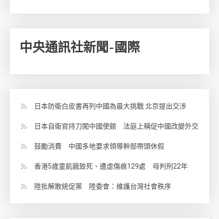
中央通訊社新聞-國際
日本防衛白皮書再列中國為最大挑戰 北京提出交涉
日本自衛官持刀闖中國使館 法庭上稱促中國改變外交
鼓勵消費 中國多地要求領導幹部帶頭休假
香港5歲童飢餓致死、遭虐傷痕129處 母判刑22年
陸批解散統促黨 陸委會：維護台灣社會秩序