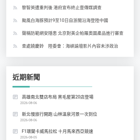
黎智英遭重判後 港府宣布終止壹傳媒調查
颱風白海豚預計9至10日自浙閩沿海登陸中國
聲稱防範網安隱患 北京對美企帕羅奧圖產品進行審查
查處饒慶鈴 陸委會：海峽論壇影片內容未涉政治
近期新聞
高雄南北雙店布局 黑毛屋第20店登場
2026-08-06
新北慢旅行開跑 山林溫泉河景一次到位
2026-08-06
F1環蘭卡威馬拉松 十月馬來西亞競速
2026-08-05