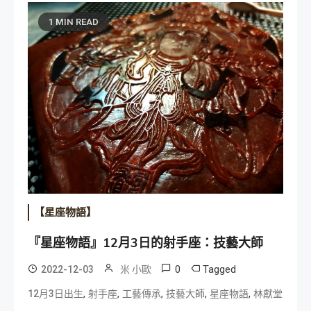
1 MIN READ
【星座物語】
『星座物語』12月3日的射手座：技藝大師
0
Tagged
2022-12-03
米 小歐
,
,
,
,
,
12月3日出生
射手座
工藝傳承
技藝大師
星座物語
林獻堂