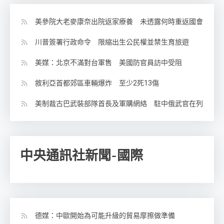
美參院大老麥康奈出院返家療養 未透露何時重返國會
川普簽署行政命令 限縮出生公民權並禁生育旅遊
美媒：北京不滿對台軍售 美國防官員訪中受阻
敘利亞首都郊區車輛爆炸 至少2死13傷
美制裁古巴武裝部隊首長及軍購網絡 駐中俄武官在列
中央通訊社新聞-國際
德媒：中歐開始為可能升級的貿易摩擦做準備