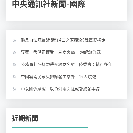
中央通訊社新聞-國際
颱風白海豚逼近 浙江4口之家觀浪9歲童遭捲走
專家：香港正遭受「三疫夾擊」 勿輕忽流感
公務員赴陸探親得交親友名單 陸委會：執行多年
中國雲南民眾火把節發生意外 16人燒傷
中以關係摩擦 以色列關閉駐成都總領事館
近期新聞