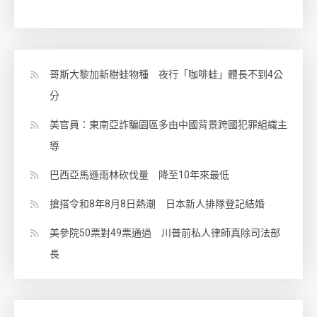
哥斯大黎加新樹蛙物種 夜行「咖啡蛙」體長不到4公
分
美官員：東南亞詐騙園區多由中國背景跨國犯罪組織主
導
巴西亞馬遜雨林砍伐量 降至10年來最低
搶搭令和8年8月8日熱潮 日本新人排隊登記結婚
美參院50票對49票通過 川普前私人律師真除司法部
長