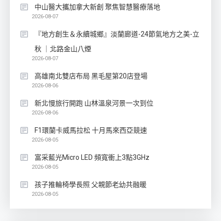
中山醫大攜加拿大新創 聚焦智慧醫療落地
2026-08-07
『地方創生＆永續城鄉』淡蘭廊道-24節氣地方之美-立
秋 ｜北路金山八煙
2026-08-07
高雄南北雙店布局 黑毛屋第20店登場
2026-08-06
新北慢旅行開跑 山林溫泉河景一次到位
2026-08-06
F1環蘭卡威馬拉松 十月馬來西亞競速
2026-08-05
富采藍光Micro LED 頻寬衝上3點3GHz
2026-08-05
孩子推輪椅學長照 父親節老幼共融暖
2026-08-05