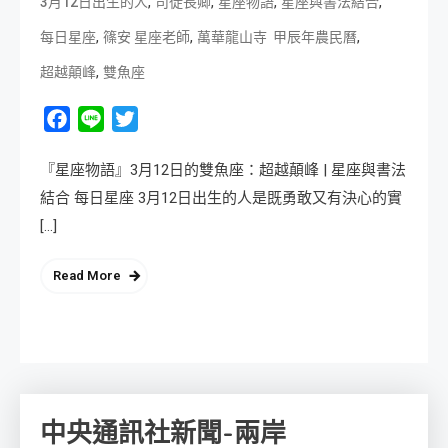
,
,
,
,
3月12日出生的人
司徒長卿
星座物語
星座與書法結合
,
,
,
每日星座
篠安 星座老師
萬華龍山寺 甲辰年農民曆
,
超越顛峰
雙魚座
Facebook
Line
Twitter
『星座物語』3月12日的雙魚座：超越顛峰 | 星座與書法
結合 每日星座 3月12日出生的人是既勇敢又有決心的實
[…]
Read More
中央通訊社新聞-兩岸