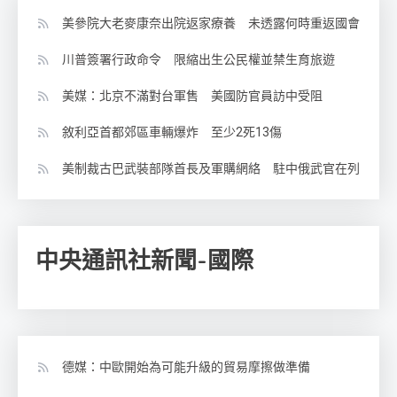
美參院大老麥康奈出院返家療養 未透露何時重返國會
川普簽署行政命令 限縮出生公民權並禁生育旅遊
美媒：北京不滿對台軍售 美國防官員訪中受阻
敘利亞首都郊區車輛爆炸 至少2死13傷
美制裁古巴武裝部隊首長及軍購網絡 駐中俄武官在列
中央通訊社新聞-國際
德媒：中歐開始為可能升級的貿易摩擦做準備