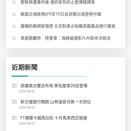
黎智英遭重判後 港府宣布終止壹傳媒調查
颱風白海豚預計9至10日自浙閩沿海登陸中國
聲稱防範網安隱患 北京對美企帕羅奧圖產品進行審查
查處饒慶鈴 陸委會：海峽論壇影片內容未涉政治
近期新聞
高雄南北雙店布局 黑毛屋第20店登場
2026-08-06
新北慢旅行開跑 山林溫泉河景一次到位
2026-08-06
F1環蘭卡威馬拉松 十月馬來西亞競速
2026-08-05