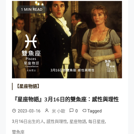
1 MIN READ
【星座物語】
『星座物語』3月16日的雙魚座：感性與理性
0
Tagged
2023-03-16
米 小歐
,
,
,
,
3月16日出生的人
感性與理性
星座物語
每日星座
雙魚座