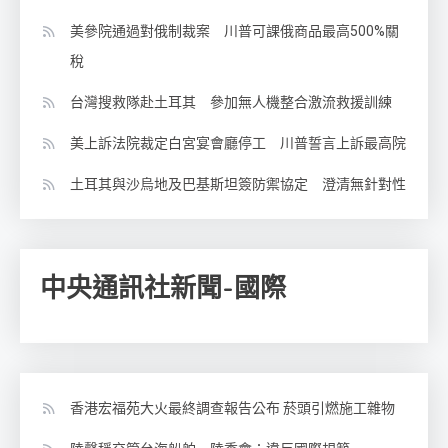
美參院通過對俄制裁案 川普可課俄商品最高500%關
稅
台灣搜救隊赴土耳其 參加無人機整合激流救援訓練
美上訴法院裁定白宮宴會廳停工 川普誓言上訴最高院
土耳其與沙烏地及巴基斯坦簽防禦協定 澄清無針對性
中央通訊社新聞-國際
香港宏福苑大火最終調查報告公布 菸頭引燃施工雜物