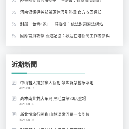
陸聲稱交管台海船舶 陸委會：違反國際規範
河南倡領導幹部帶頭休假引熱議 官方收回通知
封鎖「台青e家」 陸委會：依法封鎖違法網站
回應官員攻擊 香港記協：歡迎在港新聞工作者參與
近期新聞
中山醫大攜加拿大新創 聚焦智慧醫療落地
2026-08-07
高雄南北雙店布局 黑毛屋第20店登場
2026-08-06
新北慢旅行開跑 山林溫泉河景一次到位
2026-08-06