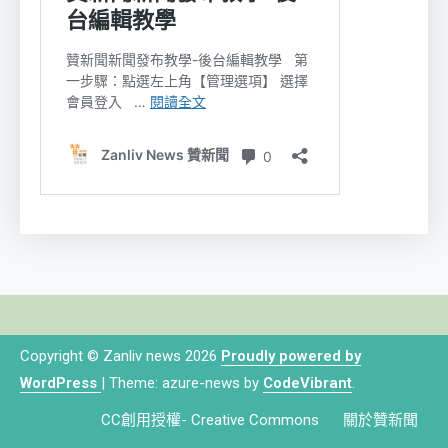
Copyright © Zanliv news 2026
Proudly powered by
WordPress
|
Theme: azure-news by
CodeVibrant
.
CC創用授權- Creative Commons
關於贊新聞