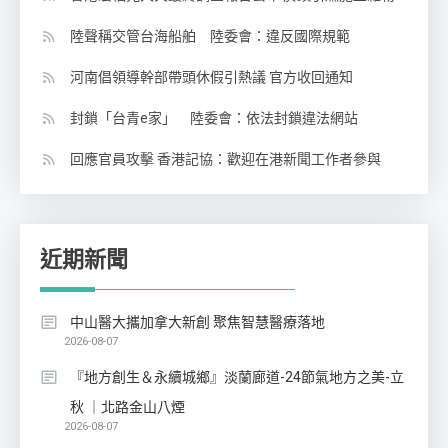
陸聲稱交管台海船舶 陸委會：違反國際規範
河南倡領導幹部帶頭休假引熱議 官方收回通知
封鎖「台青e家」 陸委會：依法封鎖違法網站
回應官員攻擊 香港記協：歡迎在港新聞工作者參與
近期新聞
中山醫大攜加拿大新創 聚焦智慧醫療落地
2026-08-07
『地方創生＆永續城鄉』淡蘭廊道-24節氣地方之美-立
秋 ｜北路金山八煙
2026-08-07