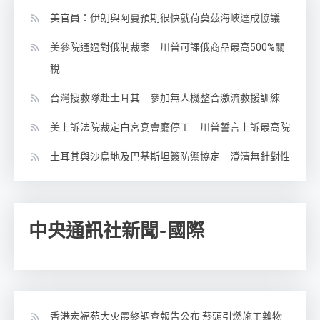
美官員：伊朗與阿曼預期很快就荷莫茲海峽達成協議
美參院通過對俄制裁案 川普可課俄商品最高500%關
稅
台灣搜救隊赴土耳其 參加無人機整合激流救援訓練
美上訴法院裁定白宮宴會廳停工 川普誓言上訴最高院
土耳其與沙烏地及巴基斯坦簽防禦協定 澄清無針對性
中央通訊社新聞-國際
香港宏福苑大火最終調查報告公布 菸頭引燃施工雜物