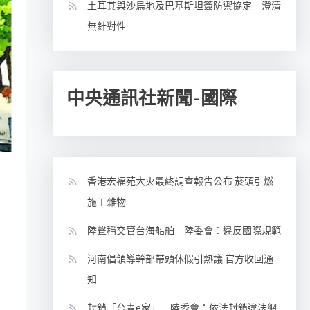
土耳其與沙烏地及巴基斯坦簽防禦協定 澄清
無針對性
中央通訊社新聞-國際
香港宏福苑大火最終調查報告公布 菸頭引燃
施工雜物
陸聲稱交管台海船舶 陸委會：違反國際規範
河南倡領導幹部帶頭休假引熱議 官方收回通
知
封鎖「台青e家」 陸委會：依法封鎖違法網