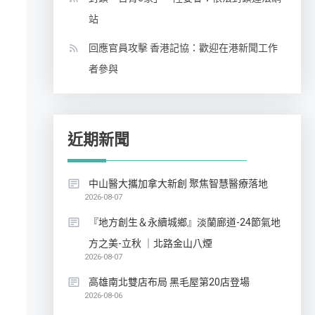
站
回應官員攻擊 香港記協：歡迎在港新聞工作
者參與
近期新聞
中山醫大攜加拿大新創 聚焦智慧醫療落地
2026-08-07
『地方創生＆永續城鄉』淡蘭廊道-24節氣地
方之美-立秋 ｜北路金山八煙
2026-08-07
高雄南北雙店布局 黑毛屋第20店登場
2026-08-06