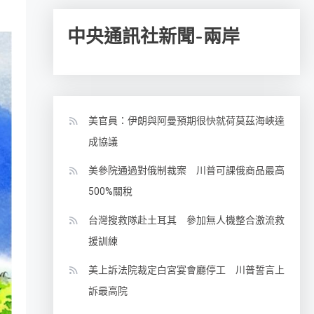
中央通訊社新聞-兩岸
美官員：伊朗與阿曼預期很快就荷莫茲海峽達
成協議
美參院通過對俄制裁案 川普可課俄商品最高
500%關稅
台灣搜救隊赴土耳其 參加無人機整合激流救
援訓練
美上訴法院裁定白宮宴會廳停工 川普誓言上
訴最高院