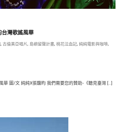
的台灣歌謠風華
,
,
,
,
,
調
古倫美亞唱片
島嶼留聲計畫
桃花泣血記
純純電影與咖啡
圖/文 純純X張馥昀 我們需要您的贊助-《聽見臺灣 […]