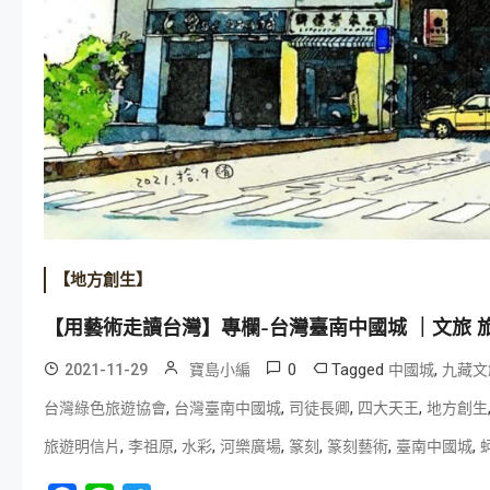
【地方創生】
【用藝術走讀台灣】專欄-台灣臺南中國城 ｜文旅 
0
Tagged
,
2021-11-29
寶島小編
中國城
九藏文
,
,
,
,
台灣綠色旅遊協會
台灣臺南中國城
司徒長卿
四大天王
地方創生
,
,
,
,
,
,
,
旅遊明信片
李祖原
水彩
河樂廣場
篆刻
篆刻藝術
臺南中國城