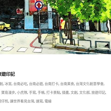
旅遊印記
,
,
,
,
,
,
,
創
冰宮
台南必吃
台南必遊
台南打卡
台南美食
台灣文化創意學會
,
,
,
,
,
,
,
,
,
,
寶島漫步
小虎隊
手寫
手帳
打卡景點
插畫
文創
文化部
旅遊印記
,
,
,
蚵仔煎
讓世界看見台灣
速寫
電繪