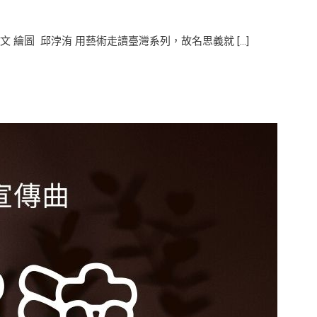
 繪圖 邱浡洧 用藝術走讀臺灣系列，故名思義就 […]