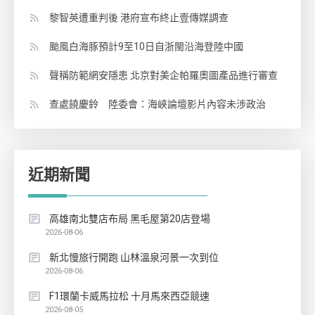
黎智英遭重判後 港府宣布終止壹傳媒調查
颱風白海豚預計9至10日自浙閩沿海登陸中國
聲稱防範網安隱患 北京對美企帕羅奧圖產品進行審查
查處饒慶鈴 陸委會：海峽論壇影片內容未涉政治
近期新聞
高雄南北雙店布局 黑毛屋第20店登場
2026-08-06
新北慢旅行開跑 山林溫泉河景一次到位
2026-08-06
F1環蘭卡威馬拉松 十月馬來西亞競速
2026-08-05