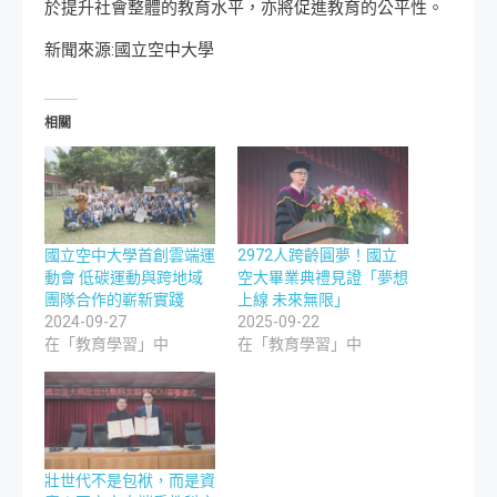
於提升社會整體的教育水平，亦將促進教育的公平性。
新聞來源:國立空中大學
相關
國立空中大學首創雲端運
2972人跨齡圓夢！國立
動會 低碳運動與跨地域
空大畢業典禮見證「夢想
團隊合作的嶄新實踐
上線 未來無限」
2024-09-27
2025-09-22
在「教育學習」中
在「教育學習」中
壯世代不是包袱，而是資