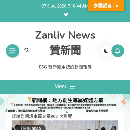
Skip
多國語言 »»
07 8 月, 2026
7:16:46 AM
to
content
Zanliv News
贊新聞
ESG 贊新聞用聽的新聞報導
Menu
感謝您閱讀本篇文章968 次瀏覽
1 MIN READ