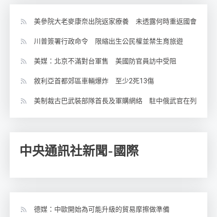
美參院大老麥康奈出院返家療養 未透露何時重返國會
川普簽署行政命令 限縮出生公民權並禁生育旅遊
美媒：北京不滿對台軍售 美國防官員訪中受阻
敘利亞首都郊區車輛爆炸 至少2死13傷
美制裁古巴武裝部隊首長及軍購網絡 駐中俄武官在列
中央通訊社新聞-國際
德媒：中歐開始為可能升級的貿易摩擦做準備