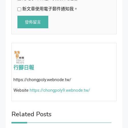
新文章使用電子郵件通知我。
行腳日報
https://chongpoly.webnode.tw/
Website
https://chongpoly9.webnode.tw/
Related Posts