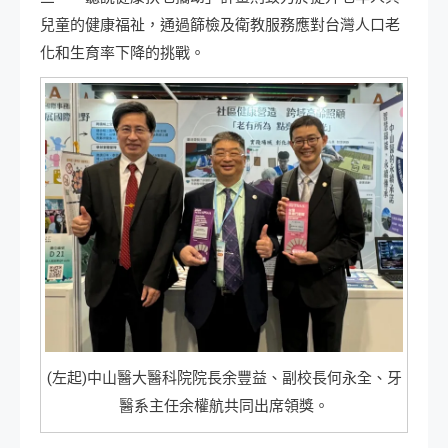
兒童的健康福祉，通過篩檢及衛教服務應對台灣人口老
化和生育率下降的挑戰。
(左起)中山醫大醫科院院長余豐益、副校長何永全、牙
醫系主任余權航共同出席領獎。