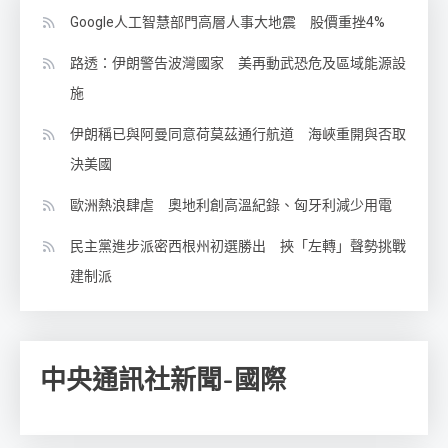
Google人工智慧部門高層人事大地震 股價重挫4%
路透：伊朗警告波灣國家 美再動武恐危及區域能源設
施
伊朗稱已與阿曼同意荷莫茲通行航道 海峽重開與否取
決美國
歐洲熱浪肆虐 奧地利創高溫紀錄、匈牙利減少用電
民主黨進步派密西根州初選勝出 挾「左轉」聲勢挑戰
建制派
中央通訊社新聞-國際