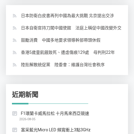
日本防衛白皮書再列中國為最大挑戰 北京提出交涉
日本自衛官持刀闖中國使館 法庭上稱促中國改變外交
鼓勵消費 中國多地要求領導幹部帶頭休假
香港5歲童飢餓致死、遭虐傷痕129處 母判刑22年
陸批解散統促黨 陸委會：維護台灣社會秩序
近期新聞
F1環蘭卡威馬拉松 十月馬來西亞競速
2026-08-05
富采藍光Micro LED 頻寬衝上3點3GHz