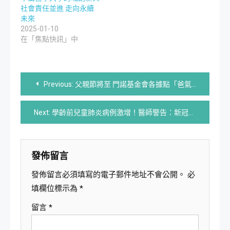
社會責任並進 走向永續
未來
2025-01-10
在「焦點快訊」中
文
Previous:
父親節將至 門諾基金會各據點「爸氣十足」祝賀父親節
章
Next:
學齡前兒童肺炎病例激增！醫師警告：新冠後抵抗力不敵病毒猛攻
導
覽
發佈留言
發佈留言必須填寫的電子郵件地址不會公開。
必
填欄位標示為
*
留言
*