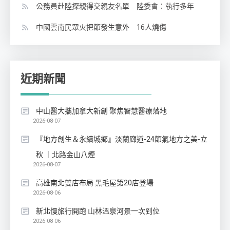
公務員赴陸探親得交親友名單 陸委會：執行多年
中國雲南民眾火把節發生意外 16人燒傷
近期新聞
中山醫大攜加拿大新創 聚焦智慧醫療落地
2026-08-07
『地方創生＆永續城鄉』淡蘭廊道-24節氣地方之美-立
秋 ｜北路金山八煙
2026-08-07
高雄南北雙店布局 黑毛屋第20店登場
2026-08-06
新北慢旅行開跑 山林溫泉河景一次到位
2026-08-06