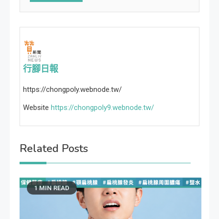
行腳日報
https://chongpoly.webnode.tw/
Website
https://chongpoly9.webnode.tw/
Related Posts
1 MIN READ