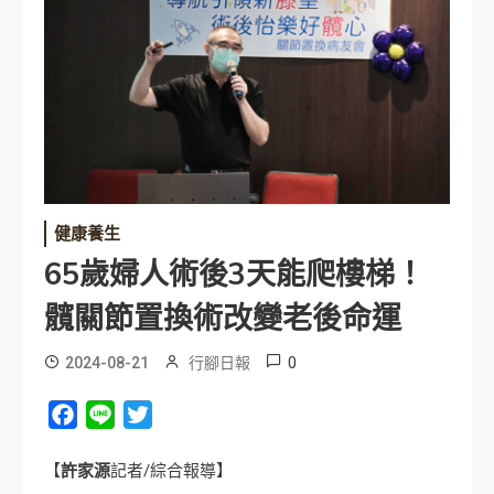
健康養生
65歲婦人術後3天能爬樓梯！
髖關節置換術改變老後命運
0
2024-08-21
行腳日報
Facebook
Line
Twitter
【
許家源
記者/綜合報導】