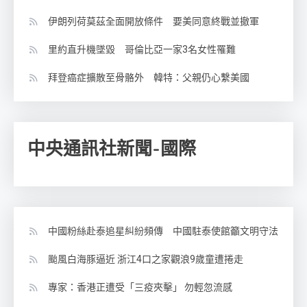
伊朗列荷莫茲全面開放條件 要美同意終戰並撤軍
里約直升機墜毀 哥倫比亞一家3名女性罹難
拜登癌症擴散至骨骼外 韓特：父親仍心繫美國
中央通訊社新聞-國際
中國粉絲赴泰追星糾紛頻傳 中國駐泰使館籲文明守法
颱風白海豚逼近 浙江4口之家觀浪9歲童遭捲走
專家：香港正遭受「三疫夾擊」 勿輕忽流感