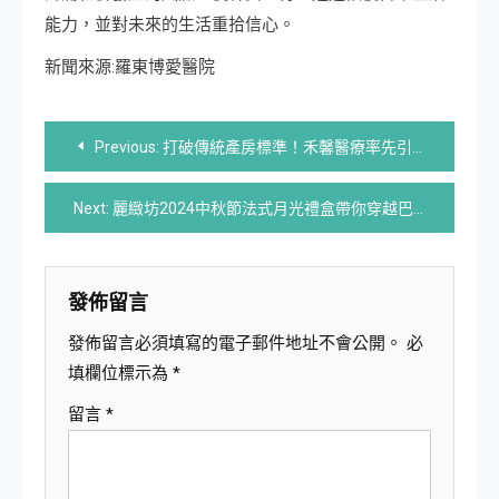
能力，並對未來的生活重拾信心。
新聞來源:羅東博愛醫院
文
Previous:
打破傳統產房標準！禾馨醫療率先引入新生兒即刻處置模式
章
Next:
麗緻坊2024中秋節法式月光禮盒帶你穿越巴黎與慕尼黑
導
覽
發佈留言
發佈留言必須填寫的電子郵件地址不會公開。
必
填欄位標示為
*
留言
*