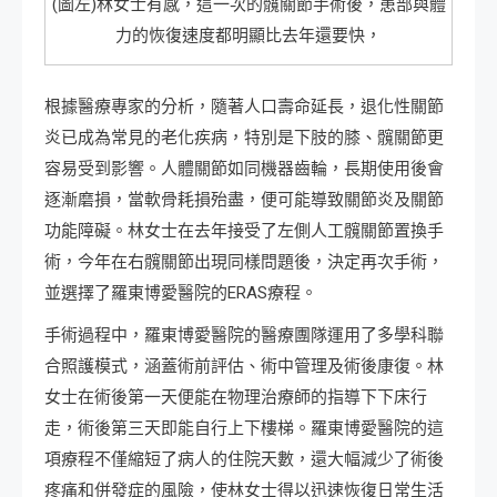
(圖左)林女士有感，這一次的髖關節手術後，患部與體
力的恢復速度都明顯比去年還要快，
根據醫療專家的分析，隨著人口壽命延長，退化性關節
炎已成為常見的老化疾病，特別是下肢的膝、髖關節更
容易受到影響。人體關節如同機器齒輪，長期使用後會
逐漸磨損，當軟骨耗損殆盡，便可能導致關節炎及關節
功能障礙。林女士在去年接受了左側人工髖關節置換手
術，今年在右髖關節出現同樣問題後，決定再次手術，
並選擇了羅東博愛醫院的ERAS療程。
手術過程中，羅東博愛醫院的醫療團隊運用了多學科聯
合照護模式，涵蓋術前評估、術中管理及術後康復。林
女士在術後第一天便能在物理治療師的指導下下床行
走，術後第三天即能自行上下樓梯。羅東博愛醫院的這
項療程不僅縮短了病人的住院天數，還大幅減少了術後
疼痛和併發症的風險，使林女士得以迅速恢復日常生活