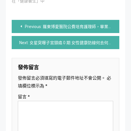
在「健康養生」中
文
Previous:
羅東博愛醫院公費培育護理師，畢業即就業！
章
Next:
女星突曝子宮頸癌 0 期 女性健康防線何去何從？
導
覽
發佈留言
發佈留言必須填寫的電子郵件地址不會公開。
必
填欄位標示為
*
留言
*