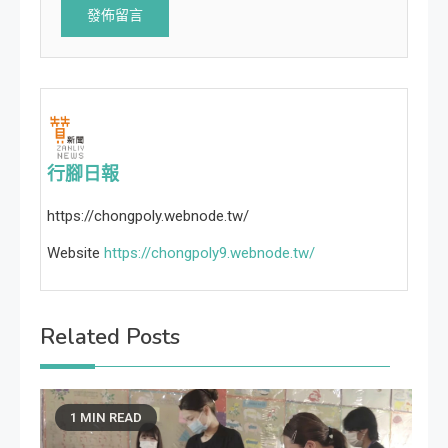
行腳日報
https://chongpoly.webnode.tw/
Website
https://chongpoly9.webnode.tw/
Related Posts
1 MIN READ