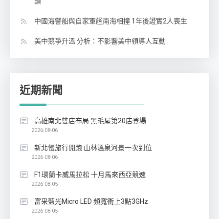
鎖
中國海警船與自家軍艦南海相撞 1年後證實2人喪生
美中競爭升溫 分析：不影響美中領導人互動
近期新聞
高雄南北雙店布局 黑毛屋第20店登場
2026-08-06
新北慢旅行開跑 山林溫泉河景一次到位
2026-08-06
F1環蘭卡威馬拉松 十月馬來西亞競速
2026-08-05
富采藍光Micro LED 頻寬衝上3點3GHz
2026-08-05