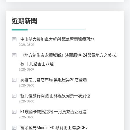
近期新聞
中山醫大攜加拿大新創 聚焦智慧醫療落地
2026-08-07
『地方創生＆永續城鄉』淡蘭廊道-24節氣地方之美-立
秋 ｜北路金山八煙
2026-08-07
高雄南北雙店布局 黑毛屋第20店登場
2026-08-06
新北慢旅行開跑 山林溫泉河景一次到位
2026-08-06
F1環蘭卡威馬拉松 十月馬來西亞競速
2026-08-05
富采藍光Micro LED 頻寬衝上3點3GHz