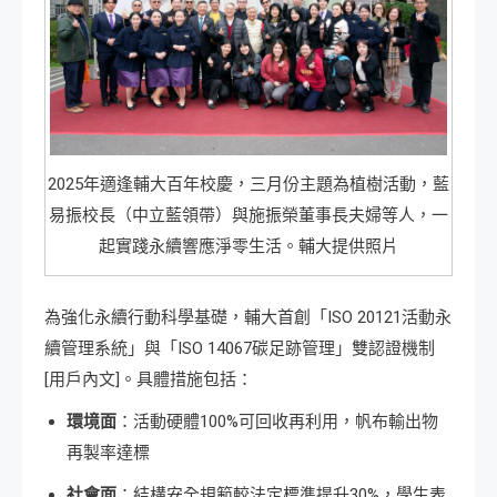
2025年適逢輔大百年校慶，三月份主題為植樹活動，藍
易振校長（中立藍領帶）與施振榮董事長夫婦等人，一
起實踐永續響應淨零生活。輔大提供照片
為強化永續行動科學基礎，輔大首創「ISO 20121活動永
續管理系統」與「ISO 14067碳足跡管理」雙認證機制
[用戶內文]。具體措施包括：
環境面
：活動硬體100%可回收再利用，帆布輸出物
再製率達標
社會面
：結構安全規範較法定標準提升30%，學生表