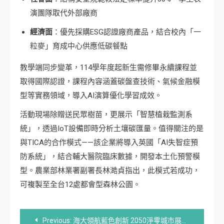
演團隊取代外部廠商
經濟面
：優先採購ESG認證廠商產品，結合校內「一
粒麥」育成中心供應低碳餐點
教學端同步變革，114學年度起新生需修畢永續課程並
取得國際認證，課程內容涵蓋碳盤查技術、氣候金融模
型等實務領域，導入AI演算優化學習成效。
活動現場除贈送民眾樹苗，更展示「智慧植栽監測系
統」，透過IoT設備即時分析土壤碳匯量。值得關注的是
與TICA的合作模式——該企業將導入英國「AI失智症預
防系統」，結合輔大醫院臨床數據，開發本土化預警模
型。農業部林業署副署長林澔貞指出，此模式若成功，
可複製至全台12處都會型森林公園。
文
Previous:
海大領航藍色創新 2050淨零城市展驚艷全場