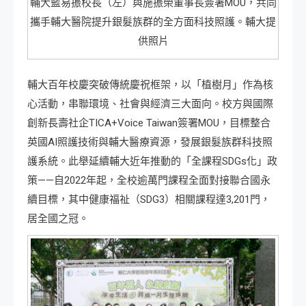
輔大藍易振校長（左）與施振榮董事長簽署MOU，共同
攜手輔大醫院提升銀髮族群的全方面科技照護。輔大提
供照片
輔大百年校慶突破傳統慶祝框架，以「植樹月」作為核
心活動，串聯環境、社會與經濟三大面向。校方與國際
創新長壽社企TICA+Voice Taiwan簽署MOU，目標整合
英國AI照護技術與輔大醫療資源，發展銀髮族群科技照
護系統。此舉延續輔大近年推動的「全課程SDGs化」政
策——自2022年起，全校逾萬門課程全面對接聯合國永
續目標，其中健康福祉（SDG3）相關課程達3,201門，
居全國之冠。