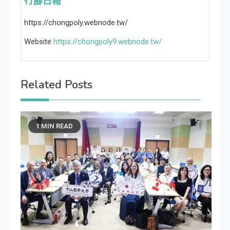
行腳日報
https://chongpoly.webnode.tw/
Website
https://chongpoly9.webnode.tw/
Related Posts
1 MIN READ