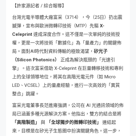
【許家源記者 / 綜合報導】
台灣光電半導體大廠富采（3714），今（25日）扔出震
撼彈，宣布與歐洲微轉印技術（MTP）先驅
X-
Celeprint
達成深度合作。這不僅是一次單純的技術授
權，更是一次將技術「數據化」為「量產力」的關鍵佈
局。面對AI時代對資料傳輸的極致渴望，
矽光子
（Silicon Photonics）
正成為解決瓶頸的「光速引
擎」。這次富采借助 X-Celeprint 在巨量轉移技術和專利
上的全球領導地位，將其在高階光電元件（如 Micro
LED、VCSEL）上的量產經驗，進行一次高效的「異質
整合」跳躍。
富采光電董事長范進雍強調，公司在 AI 光通訊領域的佈
局已涵蓋多種光源解決方案。他指出，雙方的結合是將
「高階製造」
與
「全球獨步的微轉印技術」
連結起
來，目標是在矽光子生態圈中扮演關鍵角色。這一步，