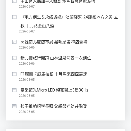
中山醫大攜加拿大新創 聚焦智慧醫療落地
2026-08-07
『地方創生＆永續城鄉』淡蘭廊道-24節氣地方之美-立
秋 ｜北路金山八煙
2026-08-07
高雄南北雙店布局 黑毛屋第20店登場
2026-08-06
新北慢旅行開跑 山林溫泉河景一次到位
2026-08-06
F1環蘭卡威馬拉松 十月馬來西亞競速
2026-08-05
富采藍光Micro LED 頻寬衝上3點3GHz
2026-08-05
孩子推輪椅學長照 父親節老幼共融暖
2026-08-05