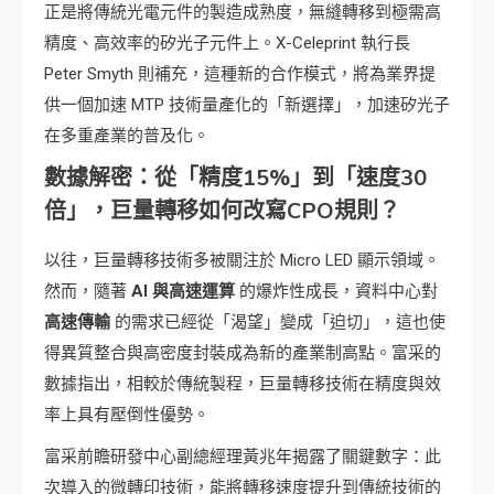
正是將傳統光電元件的製造成熟度，無縫轉移到極需高
精度、高效率的矽光子元件上。X-Celeprint 執行長
Peter Smyth 則補充，這種新的合作模式，將為業界提
供一個加速 MTP 技術量產化的「新選擇」，加速矽光子
在多重產業的普及化。
數據解密：從「精度15%」到「速度30
倍」，巨量轉移如何改寫CPO規則？
以往，巨量轉移技術多被關注於 Micro LED 顯示領域。
然而，隨著
AI 與高速運算
的爆炸性成長，資料中心對
高速傳輸
的需求已經從「渴望」變成「迫切」，這也使
得異質整合與高密度封裝成為新的產業制高點。富采的
數據指出，相較於傳統製程，巨量轉移技術在精度與效
率上具有壓倒性優勢。
富采前瞻研發中心副總經理黃兆年揭露了關鍵數字：此
次導入的微轉印技術，能將轉移速度提升到傳統技術的