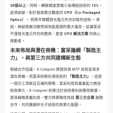
30倍以上
，同時，轉移精度更縮小為傳統技術的
15%
。
這項突破，對於極高整合難度的
CPO（Co-Packaged
Optics）
— 即將半導體與光電元件共封裝的技術 — 來
說，無疑是解決散熱與效能瓶頸的重大福音。這讓富采
不僅是光電元件的供應商，更是
CPO 解決方案
的核心
推動者。
未來佈局與潛在商機：富采擔綱「製造主
力」，與第三方共同建構新生態
根據合作協議，X-Celeprint 將提供其 MTP 技術並尋求
潛在商機，而富采則將扮演技術的
「製造主力」
。這是
一個分工清晰且互補的策略：富采利用其量產能力將技
術商業化，X-Celeprint 則專注於技術專利與應用推廣。
更具戰略意義的是，雙方將策略性地與
第三方企業
展開
合作，共同擴展矽光子技術的商業化版圖。