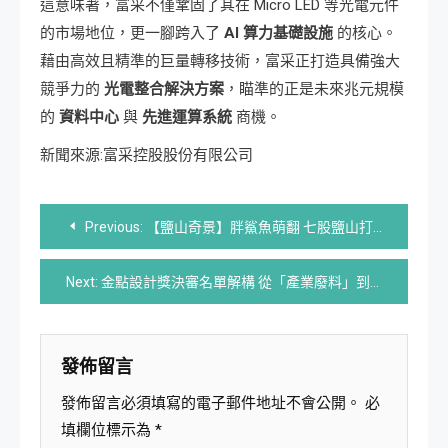
這意味著，富采不僅鞏固了其在 Micro LED 等光電元件
的市場地位，更一腳跨入了
AI 算力基礎設施
的核心。
藉由高效且精準的巨量轉移技術，富采正打造具備強大
競爭力的
光電整合解決方案
，瞄準的正是未來兆元規模
的
資料中心
與
先進運算系統
商機。
新聞來源:富采控股股份有限公司
文
Previous:
【鹽山奇景】胖鯊魚萌翻 七股鹽山打造「最鯊氣」打卡點
章
Next:
金點設計獎決審名單解構 從「產業廢料」到「醫療專利」，設計權利的邊界擴張！
導
覽
發佈留言
發佈留言必須填寫的電子郵件地址不會公開。
必
填欄位標示為
*