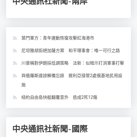
中央通訊社新聞-兩岸
葉門軍方：青年運動恢復攻擊紅海港市
尼坦雅胡拒絕加薩方案 和平理事會：唯一可行之路
川普稱對伊朗採低調策略 法新：似暗示打消軍事打擊
與俄羅斯達諒解備忘錄 敘利亞接管2處俄基地民用設
施
紐約自由島快艇翻覆意外 造成2死12傷
中央通訊社新聞-國際