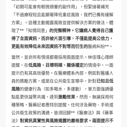
「初期可能會有輕微頭暈的副作用」，但緊接著補充
「不過療程短且能顯著降低重症風險，我們已備有緩解
方案」。這種主動揭露風險並提供解決方案的做法，體
現了**「知情同意」
的完整精神。它讓病人覺得自己獲
得了全面資訊，而非被片面引導，不僅能提高公信力，
更能有效降低未來因資訊不對等而衍生的
醫病糾紛**。
當然，並非所有情境都需採用兩面提示。林佳瑾心理師
提醒，在
低風險、目標明確、關係穩定
的情境中，一面
提示仍有其高效優勢。在醫療體系內部，例如對醫護人
員的獎勵方案，或是在公共衛生宣導中，針對
已知且低
風險
的健康行為（如多喝水、多運動），單方面強調優
點能更快凝聚共識，達到
激勵效果
。然而，無論採用何
種策略，醫藥記者應特別提醒，任何涉及藥物、手術或
公共衛生政策的溝通，皆須回歸**《醫療法》與《藥事
法》
對資訊真實性與風險揭露的嚴格要求。兩面提示不