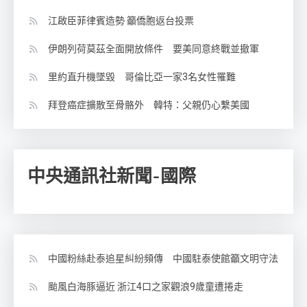
江啟臣菲律賓造勢 籲僑胞返台投票
伊朗列荷莫茲全面開放條件 要美同意終戰並撤軍
里約直升機墜毀 哥倫比亞一家3名女性罹難
拜登癌症擴散至骨骼外 韓特：父親仍心繫美國
中央通訊社新聞-國際
中國粉絲赴泰追星糾紛頻傳 中國駐泰使館籲文明守法
颱風白海豚逼近 浙江4口之家觀浪9歲童遭捲走