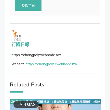
行腳日報
https://chongpoly.webnode.tw/
Website
https://chongpoly9.webnode.tw/
Related Posts
1 MIN READ