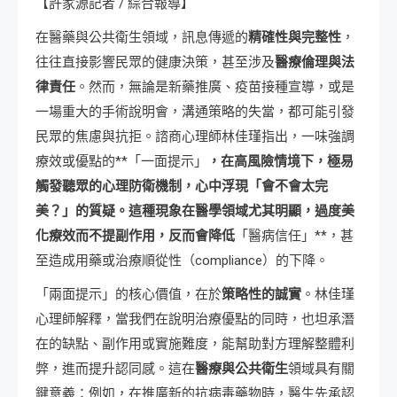
【許家源記者 / 綜合報導】
在醫藥與公共衛生領域，訊息傳遞的
精確性與完整性
，
往往直接影響民眾的健康決策，甚至涉及
醫療倫理與法
律責任
。然而，無論是新藥推廣、疫苗接種宣導，或是
一場重大的手術說明會，溝通策略的失當，都可能引發
民眾的焦慮與抗拒。諮商心理師林佳瑾指出，一味強調
療效或優點的**「一面提示」
，在高風險情境下，極易
觸發聽眾的心理防衛機制，心中浮現「會不會太完
美？」的質疑。這種現象在醫學領域尤其明顯，過度美
化療效而不提副作用，反而會降低
「醫病信任」**，甚
至造成用藥或治療順從性（compliance）的下降。
「兩面提示」的核心價值，在於
策略性的誠實
。林佳瑾
心理師解釋，當我們在說明治療優點的同時，也坦承潛
在的缺點、副作用或實施難度，能幫助對方理解整體利
弊，進而提升認同感。這在
醫療與公共衛生
領域具有關
鍵意義：例如，在推廣新的抗病毒藥物時，醫生先承認