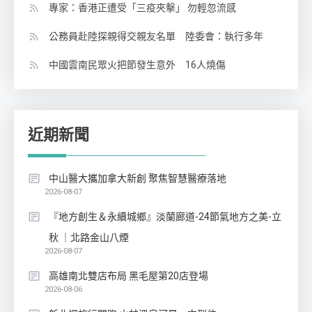
專家：香港正遭受「三疫夾擊」 勿輕忽流感
公務員赴陸探親得交親友名單 陸委會：執行多年
中國雲南民眾火把節發生意外 16人燒傷
近期新聞
中山醫大攜加拿大新創 聚焦智慧醫療落地
2026-08-07
『地方創生＆永續城鄉』淡蘭廊道-24節氣地方之美-立
秋 ｜北路金山八煙
2026-08-07
高雄南北雙店布局 黑毛屋第20店登場
2026-08-06