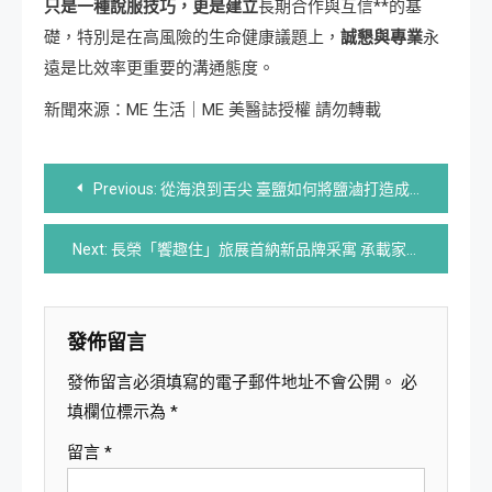
只是一種說服技巧，更是建立
長期合作與互信**的基
礎，特別是在高風險的生命健康議題上，
誠懇與專業
永
遠是比效率更重要的溝通態度。
新聞來源：ME 生活｜ME 美醫誌授權 請勿轉載
文
Previous:
從海浪到舌尖 臺鹽如何將鹽滷打造成「第七種調味料」
章
Next:
長榮「饗趣住」旅展首納新品牌采寓 承載家庭的「四人共好」假期
導
覽
發佈留言
發佈留言必須填寫的電子郵件地址不會公開。
必
填欄位標示為
*
留言
*