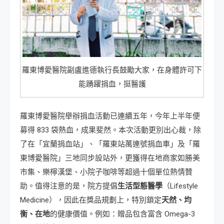
羅東博愛醫院副盧進德執行長鼓勵大家，在身體許可下
能踴躍捐血，挺醫護
羅東博愛醫院舉辦捐血活動已連續五年，今年上半年便
募得 833 袋熱血，成果斐然。本次活動更別出心裁，除
了在「宜蘭捐血站」、「羅東站萬連號捐血車」及「羅
東博愛醫院」三地同步設站外，更獲得在地商家如勝美
市集、樂檸漢堡、小院子咖啡等超過十個單位熱情贊
助。值得注意的是，院方提倡
生活型態醫學
（Lifestyle
Medicine），因此在獎品規劃上，特別鎖定
天然、均
衡、在地
的健康價值。例如：贈品包含富含 Omega-3