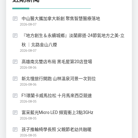
中山醫大攜加拿大新創 聚焦智慧醫療落地
2026-08-07
『地方創生＆永續城鄉』淡蘭廊道-24節氣地方之美-立
秋 ｜北路金山八煙
2026-08-07
高雄南北雙店布局 黑毛屋第20店登場
2026-08-06
新北慢旅行開跑 山林溫泉河景一次到位
2026-08-06
F1環蘭卡威馬拉松 十月馬來西亞競速
2026-08-05
富采藍光Micro LED 頻寬衝上3點3GHz
2026-08-05
孩子推輪椅學長照 父親節老幼共融暖
2026-08-05