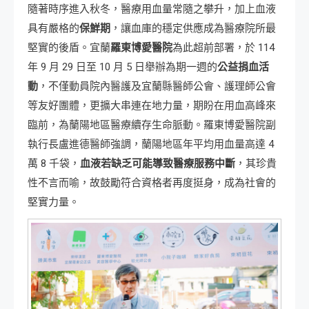
隨著時序進入秋冬，醫療用血量常隨之攀升，加上血液
具有嚴格的
保鮮期
，讓血庫的穩定供應成為醫療院所最
堅實的後盾。宜蘭
羅東博愛醫院
為此超前部署，於 114
年 9 月 29 日至 10 月 5 日舉辦為期一週的
公益捐血活
動
，不僅動員院內醫護及宜蘭縣醫師公會、護理師公會
等友好團體，更擴大串連在地力量，期盼在用血高峰來
臨前，為蘭陽地區醫療續存生命脈動。羅東博愛醫院副
執行長盧進德醫師強調，蘭陽地區年平均用血量高達 4
萬 8 千袋，
血液若缺乏可能導致醫療服務中斷
，其珍貴
性不言而喻，故鼓勵符合資格者再度挺身，成為社會的
堅實力量。