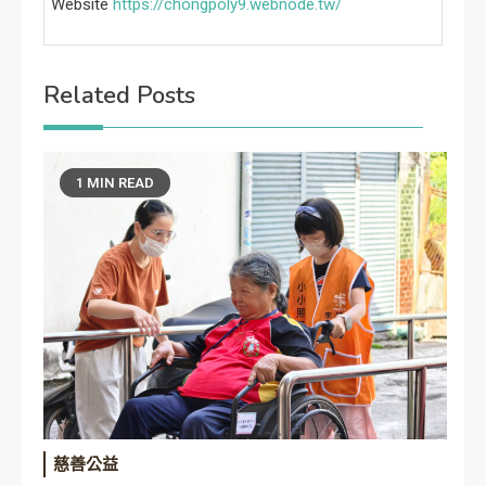
Website
https://chongpoly9.webnode.tw/
Related Posts
1 MIN READ
慈善公益