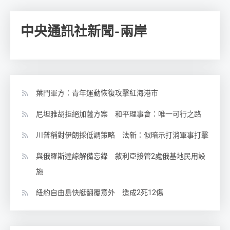
中央通訊社新聞-兩岸
葉門軍方：青年運動恢復攻擊紅海港市
尼坦雅胡拒絕加薩方案 和平理事會：唯一可行之路
川普稱對伊朗採低調策略 法新：似暗示打消軍事打擊
與俄羅斯達諒解備忘錄 敘利亞接管2處俄基地民用設
施
紐約自由島快艇翻覆意外 造成2死12傷