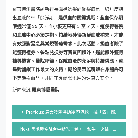
羅東博愛醫院副執行長盧進德醫師從醫療第一線角度指
出血液的**「保鮮期」
是供血的關鍵挑戰：全血保存期
限通常僅 35 天，血小板更只有 5 至 7 天，這使得醫院
和血液中心必須定期、持續地獲得新鮮血液補充，才能
有效應對緊急與常規醫療需求。此次活動，捐血者除了
能獲得禮券、餐點兌換券等實質回饋外，還能額外獲得
抽獎機會。醫院呼籲，保障血液的充足與持續供應，就
是對醫護工作最大的支持，期盼民眾能踴躍在身體許可
下
定期捐血**，共同守護蘭陽地區的健康與安全。
新聞來源:
羅東博愛醫院
文
Previous:
馬太鞍溪洪劫後 亞泥挖土機「清」鄉救家園
章
Next:
黑毛屋空降台中新光三越，「和牛」火鍋＋「姆明玩偶」陪吃，雙重療癒太犯規！
導