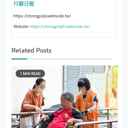
行腳日報
https://chongpoly.webnode.tw/
Website
https://chongpoly9.webnode.tw/
Related Posts
1 MIN READ