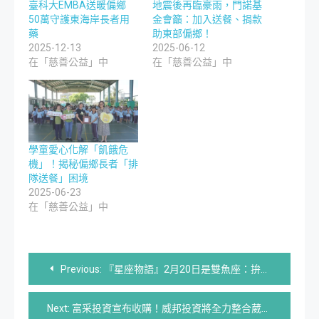
臺科大EMBA送暖偏鄉
地震後再臨豪雨，門諾基
50萬守護東海岸長者用
金會籲：加入送餐、捐款
藥
助東部偏鄉！
2025-12-13
2025-06-12
在「慈善公益」中
在「慈善公益」中
學童愛心化解「飢餓危
機」！揭秘偏鄉長者「排
隊送餐」困境
2025-06-23
在「慈善公益」中
文
Previous:
『星座物語』2月20日是雙魚座：拚命三郎
章
Next:
富采投資宣布收購！威邦投資將全力整合葳天科技