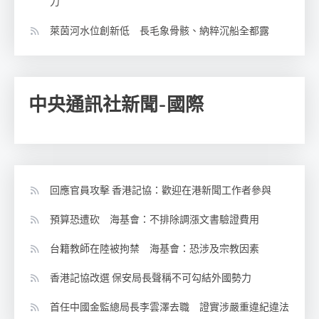
力
萊茵河水位創新低 長毛象骨骸、納粹沉船全都露
中央通訊社新聞-國際
回應官員攻擊 香港記協：歡迎在港新聞工作者參與
預算恐遭砍 海基會：不排除調漲文書驗證費用
台籍教師在陸被拘禁 海基會：恐涉及宗教因素
香港記協改選 保安局長聲稱不可勾結外國勢力
首任中國金監總局長李雲澤去職 證實涉嚴重違紀違法