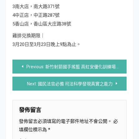
3南大店，南大路371號
4中正店，中正路287號
5香山店，香山區大庄路38號
雞排兑換期限｜
3月20日至3月23日晚上9點為止。
文
Previous:
新竹射箭國手搖籃 高虹安優化訓練場地
章
Next:
國民法官必備 司法科學發現真實之能力
導
覽
發佈留言
發佈留言必須填寫的電子郵件地址不會公開。
必
填欄位標示為
*