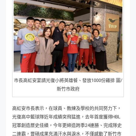
市長高虹安宴請光復小將英雄餐、發放1000份雞排 圖/
新竹市政府
高虹安市長表示，在球員、教練及學校的共同努力下，
光復高中籃球隊近年成績突飛猛進，去年首度獲得HBL
冠軍創造歷史佳績，今年更締造跨季24連勝、完成隊史
二連霸，豐碩成果充滿汗水與淚水，不僅感動了新竹市