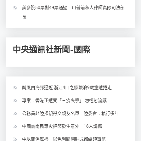
美參院50票對49票通過 川普前私人律師真除司法部
長
中央通訊社新聞-國際
颱風白海豚逼近 浙江4口之家觀浪9歲童遭捲走
專家：香港正遭受「三疫夾擊」 勿輕忽流感
公務員赴陸探親得交親友名單 陸委會：執行多年
中國雲南民眾火把節發生意外 16人燒傷
中以關係摩擦 以色列關閉駐成都總領事館