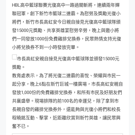
HBL高中籃球聯賽光復高中一路過關斬將，連續兩年嬋
聯冠軍，創下新竹市籃球二連霸。為慰勞及獎勵光復小
將們，新竹市長高虹安今日親自接見光復高中籃球隊頒
發15000元獎勵、共享英雄宴慰勞辛勞，晚上與邀小將
們一同發放1000份免費雞排兌換券，民眾熱情支持光復
小將兌換券不到一小時發放完畢。
教育處表示，為了將光復二連霸的喜悅、榮耀與市民一
起分享，晚上6點在新竹巨城一樓廣場，市長高虹安親自
發放1,000份的免費雞排兌換券，和所有市民及好朋友們
共襄盛舉。現場排隊的前100名的幸運兒，除了拿到市
長親自發的雞排兌換券外，還能夠與光復小將們和校長
程曉銘互動、擊掌，近距離欣賞到新竹英雄，讓民眾興
奮不已。