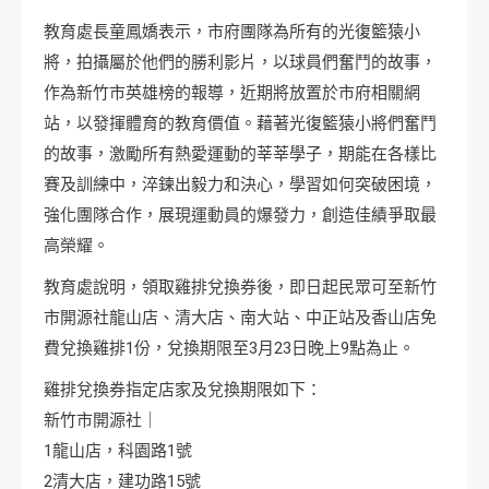
教育處長童鳳嬌表示，市府團隊為所有的光復籃猿小
將，拍攝屬於他們的勝利影片，以球員們奮鬥的故事，
作為新竹市英雄榜的報導，近期將放置於市府相關網
站，以發揮體育的教育價值。藉著光復籃猿小將們奮鬥
的故事，激勵所有熱愛運動的莘莘學子，期能在各樣比
賽及訓練中，淬鍊出毅力和決心，學習如何突破困境，
強化團隊合作，展現運動員的爆發力，創造佳績爭取最
高榮耀。
教育處說明，領取雞排兌換券後，即日起民眾可至新竹
市開源社龍山店、清大店、南大站、中正站及香山店免
費兌換雞排1份，兌換期限至3月23日晚上9點為止。
雞排兌換券指定店家及兌換期限如下：
新竹市開源社｜
1龍山店，科園路1號
2清大店，建功路15號