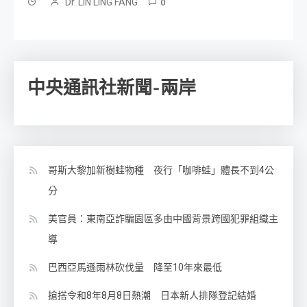
Dr. LIN LING FANG
0
中央通訊社新聞-兩岸
哥斯大黎加新樹蛙物種 夜行「咖啡蛙」體長不到4公
分
美官員：東南亞詐騙園區多由中國背景跨國犯罪組織主
導
巴西亞馬遜雨林砍伐量 降至10年來最低
搶搭令和8年8月8日熱潮 日本新人排隊登記結婚