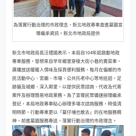
為落實行動治理的市政理念，新北地政專車直進墓園宣
導繼承資訊。新北市地政局提供
新北市地政局長汪禮國表示，本局自104年起啟動地政
專車服務，發想來自早年鄉里穿梭大街小巷的賣菜車，
廣播放送暖暖人情味及採買便利服務，每月在偏鄉的市
民活動中心、宮廟、市場、公共托老中心等地巡迴，足
跡遍及城鄉、深入鄰里，以提供民眾諮詢、代收及代寄
案件及辦理簡易地政業務。為了宣導民眾儘速辦理繼承
登記，本局地政專車貼心辦理多場次諮詢服務，時值清
明時節，行動專車更以「墓仔埔也敢去」的在地服務精
神，前進墓園服務專送，落實行動治理的市政理念。