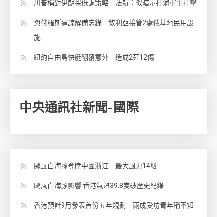
川普稱對伊朗採低調策略 法新：似暗示打消軍事打擊
與俄羅斯達諒解備忘錄 敘利亞接管2處俄基地民用設
施
紐約自由島快艇翻覆意外 造成2死12傷
中央通訊社新聞-國際
颱風白海豚登陸中國浙江 最大風力14級
颱風白海豚影響 香港氣溫39.8度破歷史紀錄
香港預計9月發表首份五年規劃 兩成受訪青年稱不知