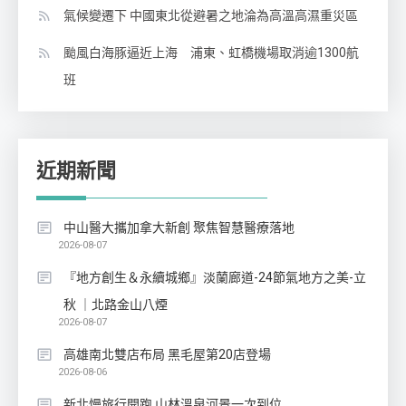
氣候變遷下 中國東北從避暑之地淪為高溫高濕重災區
颱風白海豚逼近上海 浦東、虹橋機場取消逾1300航
班
近期新聞
中山醫大攜加拿大新創 聚焦智慧醫療落地
2026-08-07
『地方創生＆永續城鄉』淡蘭廊道-24節氣地方之美-立
秋 ｜北路金山八煙
2026-08-07
高雄南北雙店布局 黑毛屋第20店登場
2026-08-06
新北慢旅行開跑 山林溫泉河景一次到位