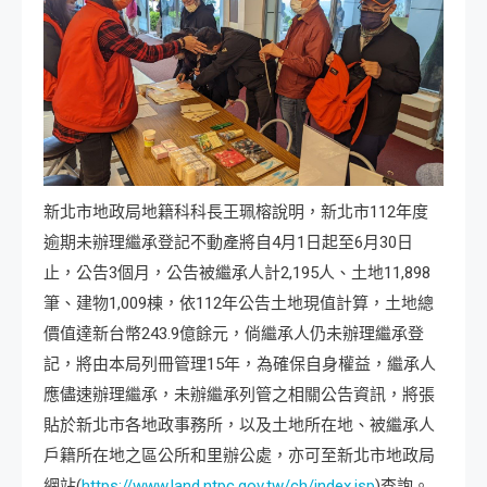
新北市地政局地籍科科長王珮榕說明，新北市112年度
逾期未辦理繼承登記不動產將自4月1日起至6月30日
止，公告3個月，公告被繼承人計2,195人、土地11,898
筆、建物1,009棟，依112年公告土地現值計算，土地總
價值達新台幣243.9億餘元，倘繼承人仍未辦理繼承登
記，將由本局列冊管理15年，為確保自身權益，繼承人
應儘速辦理繼承，未辦繼承列管之相關公告資訊，將張
貼於新北市各地政事務所，以及土地所在地、被繼承人
戶籍所在地之區公所和里辦公處，亦可至新北市地政局
網站(
https://www.land.ntpc.gov.tw/ch/index.jsp
)查詢。