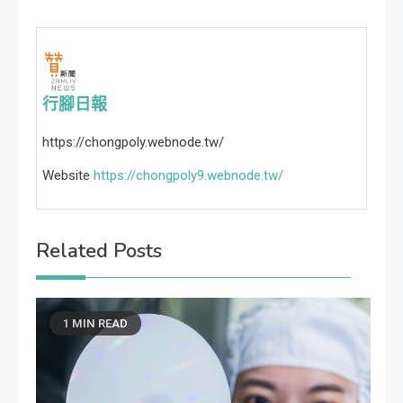
行腳日報
https://chongpoly.webnode.tw/
Website
https://chongpoly9.webnode.tw/
Related Posts
1 MIN READ