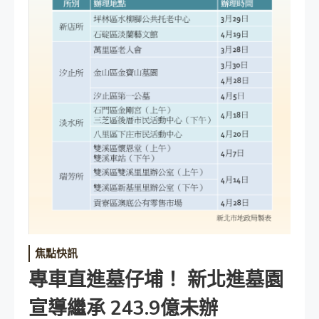
焦點快訊
專車直進墓仔埔！ 新北進墓園
宣導繼承 243.9億未辦