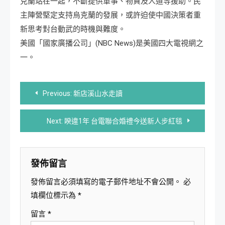
克蘭站在一起，不斷提供軍事、物資及人道等援助。民
主陣營堅定支持烏克蘭的發展，或許迫使中國決策者重
新思考對台動武的時機與難度。
美國「國家廣播公司」(NBC News)是美國四大電視網之
一。
文
Previous:
新店溪山水走讀
章
Next:
睽違1年 台電聯合婚禮今送新人步紅毯
導
覽
發佈留言
發佈留言必須填寫的電子郵件地址不會公開。
必
填欄位標示為
*
留言
*