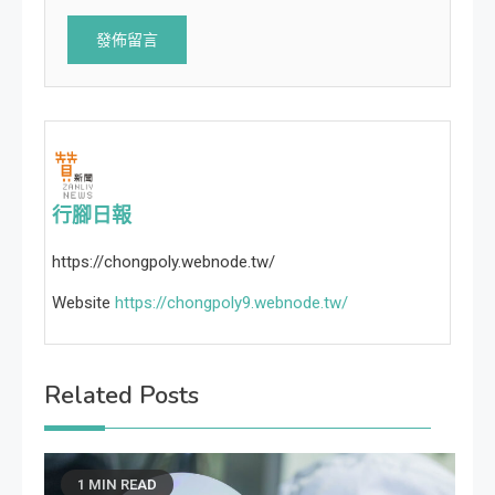
行腳日報
https://chongpoly.webnode.tw/
Website
https://chongpoly9.webnode.tw/
Related Posts
1 MIN READ