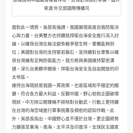
部長說明中國威脅確實存在，台灣必須做好準備。圖片
來源:外交部國際傳播司
面對此一情勢，吳部長強調，我國展現高度自我防衛決
心與力量，台美雙方也持續就捍衛台海安全進行深入討
論，以確保台灣在無法避免戰爭發生時，軍備能夠到
位；美國對台灣的支持堅若磐石，並持續對台軍售以確
保台灣擁有足夠防衛能力。我方將與美國維持緊密溝
通，深化台美夥伴關係，捍衛台海安全及自由開放的印
太地區。
維持台海現狀是我國一貫政策，也是區域和平穩定的關
鍵，符合各方最大利益。反觀中國，野心勃勃企圖破壞
現狀，中方除公開聲稱不排除對台動武，行動上更持續
在台灣的海空域進行軍事挑釁及頻密的認知作戰。此
外，吳部長指出，中國野心並不僅於台灣，更企圖將勢
力擴張至東海、南海、太平洋及印度洋，全球民主國家