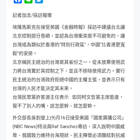
記者加言/採訪報導
埃隆馬斯克在接受英國《金融時報》採訪中建議台北讓
北京控制部分島嶼，並認為台灣衝突是不可避免的，讓
台灣成為類似於香港的“特別行政區”，中國“比香港更寬
鬆”的安排。
北京稱民主統治的台灣是其省份之一，從未放棄使用武
力將台灣置於其控制之下，並且不排除使用武力。實行
民主統治的台灣政府拒絕中國的主權主張，並表示只有
台灣的人民才能決定其未來。
台灣民眾黨許家源主任表示 : 如同柯文哲黨主席態度，
管不了別人的嘴，該怎麼幹、就怎麼幹。
外交部長吳釗燮上(9)月16日接受美國「國家廣播公司」
(NBC News)特派員Raf Sanchez專訪，深入說明中國威
脅、我國致力維持台海現狀、民主陣營必須團結對抗威