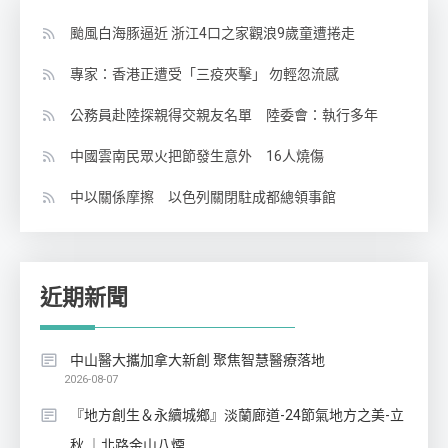
颱風白海豚逼近 浙江4口之家觀浪9歲童遭捲走
專家：香港正遭受「三疫夾擊」 勿輕忽流感
公務員赴陸探親得交親友名單 陸委會：執行多年
中國雲南民眾火把節發生意外 16人燒傷
中以關係摩擦 以色列關閉駐成都總領事館
近期新聞
中山醫大攜加拿大新創 聚焦智慧醫療落地
2026-08-07
『地方創生＆永續城鄉』淡蘭廊道-24節氣地方之美-立
秋 ｜北路金山八煙