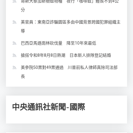
哥斯大黎加新樹蛙物種 夜行「咖啡蛙」體長不到4公
分
美官員：東南亞詐騙園區多由中國背景跨國犯罪組織主
導
巴西亞馬遜雨林砍伐量 降至10年來最低
搶搭令和8年8月8日熱潮 日本新人排隊登記結婚
美參院50票對49票通過 川普前私人律師真除司法部
長
中央通訊社新聞-國際