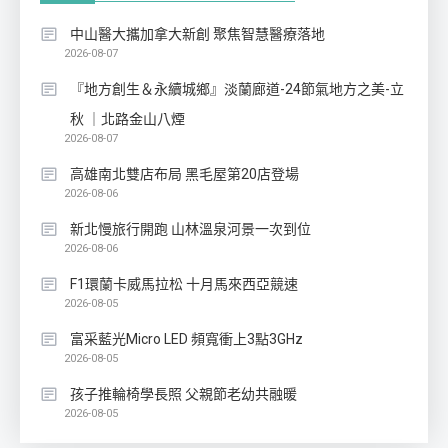
中山醫大攜加拿大新創 聚焦智慧醫療落地
2026-08-07
『地方創生＆永續城鄉』淡蘭廊道-24節氣地方之美-立
秋 ｜北路金山八煙
2026-08-07
高雄南北雙店布局 黑毛屋第20店登場
2026-08-06
新北慢旅行開跑 山林溫泉河景一次到位
2026-08-06
F1環蘭卡威馬拉松 十月馬來西亞競速
2026-08-05
富采藍光Micro LED 頻寬衝上3點3GHz
2026-08-05
孩子推輪椅學長照 父親節老幼共融暖
2026-08-05