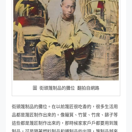
圖 街頭篾制品的攤位 翻拍自網路
街頭篾制品的攤位。在以前篾匠很吃香的，很多生活用
品都是篾匠制作出來的。像簸箕、竹筐、竹席、篩子等
這些都是篾匠制作出來的，那時候家家戶戶都要用到篾
制品，可是隨著塑料制品和鐵制品的出現，篾制品越來