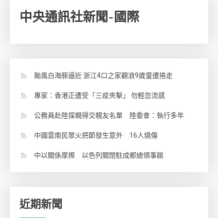
中央通訊社新聞-國際
颱風白海豚逼近 浙江4口之家觀浪9歲童遭捲走
專家：香港正遭受「三疫夾擊」 勿輕忽流感
公務員赴陸探親得交親友名單 陸委會：執行多年
中國雲南民眾火把節發生意外 16人燒傷
中以關係摩擦 以色列關閉駐成都總領事館
近期新聞