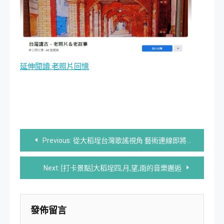
延伸閱讀:老照片回憶
文
Previous:
從大稻埕台灣歌謠視角 藝術連線即將號召出發
章
Next:
[打卡景點]大稻埕四,月,望,雨的音樂邂逅
導
覽
發佈留言