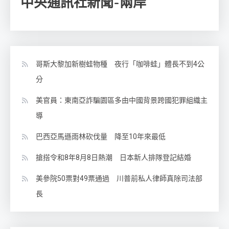
中央通訊社新聞-兩岸
哥斯大黎加新樹蛙物種 夜行「咖啡蛙」體長不到4公
分
美官員：東南亞詐騙園區多由中國背景跨國犯罪組織主
導
巴西亞馬遜雨林砍伐量 降至10年來最低
搶搭令和8年8月8日熱潮 日本新人排隊登記結婚
美參院50票對49票通過 川普前私人律師真除司法部
長