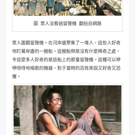
圖 眾人沒看過留聲機 翻拍自網路
眾人圍觀留聲機。在河岸邊聚集了一堆人，這些人好奇
地盯著岸邊的一艘船。這艘船倒是沒有什麼稀奇之處，
令這麼多人好奇的是這船上的那臺留聲機。這種可以咿
咿呀呀地唱歌的機器，對于當時的百姓來說又好奇又恐
懼。