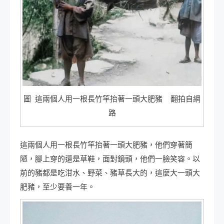
圖 這兩個人用一根長竹竿抬著一頭大肥豬 翻拍自網
路
這兩個人用一根長竹竿抬著一頭大肥豬，他們穿著簡
陋，腳上穿的還是草鞋，面對鏡頭，他們一臉笑容。以
前的豬都是吃泔水、野菜、豬草長大的，這麼大一頭大
肥豬，至少要養一年。