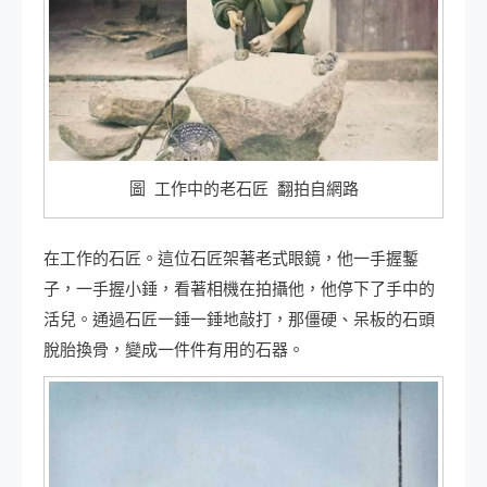
圖 工作中的老石匠 翻拍自網路
在工作的石匠。這位石匠架著老式眼鏡，他一手握鏨
子，一手握小錘，看著相機在拍攝他，他停下了手中的
活兒。通過石匠一錘一錘地敲打，那僵硬、呆板的石頭
脫胎換骨，變成一件件有用的石器。