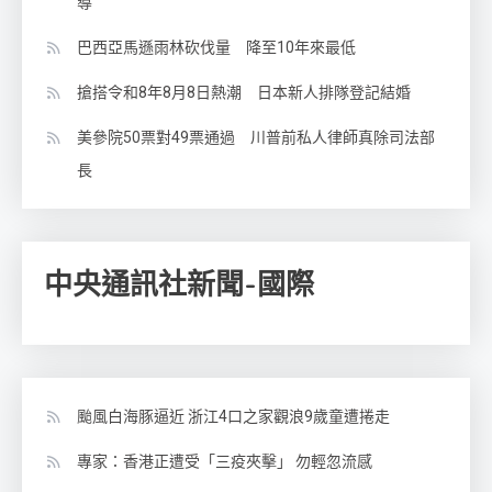
導
巴西亞馬遜雨林砍伐量 降至10年來最低
搶搭令和8年8月8日熱潮 日本新人排隊登記結婚
美參院50票對49票通過 川普前私人律師真除司法部
長
中央通訊社新聞-國際
颱風白海豚逼近 浙江4口之家觀浪9歲童遭捲走
專家：香港正遭受「三疫夾擊」 勿輕忽流感