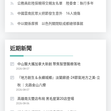
公務員赴陸探親得交親友名單 陸委會：執行多年
中國雲南民眾火把節發生意外 16人燒傷
中以關係摩擦 以色列關閉駐成都總領事館
近期新聞
中山醫大攜加拿大新創 聚焦智慧醫療落地
2026-08-07
『地方創生＆永續城鄉』淡蘭廊道-24節氣地方之美-立
秋 ｜北路金山八煙
2026-08-07
高雄南北雙店布局 黑毛屋第20店登場
2026-08-06