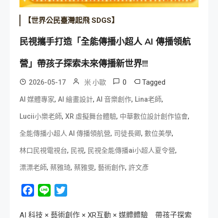
【世界公民臺灣起飛 SDGS】
民視攜手打造「全能傳播小超人 AI 傳播領航
營」帶孩子探索未來傳播新世界!!!
0
Tagged
2026-05-17
米 小歐
,
,
,
,
AI 媒體專家
AI 繪畫設計
AI 音樂創作
Lina老師
,
,
,
Lucii小樂老師
XR 虛擬舞台體驗
中華數位設計創作協會
,
,
,
全能傳播小超人 AI 傳播領航營
司徒長卿
數位美學
,
,
,
林口民視電視台
民視
民視全能傳播ai小超人夏令營
,
,
,
,
漂漂老師
蔡雅琦
蔡雅雯
藝術創作
許文彥
Facebook
Line
Twitter
AI 科技 × 藝術創作 × XR互動 × 媒體體驗 帶孩子探索