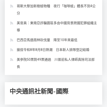
哥斯大黎加新樹蛙物種 夜行「咖啡蛙」體長不到4公
分
美官員：東南亞詐騙園區多由中國背景跨國犯罪組織主
導
巴西亞馬遜雨林砍伐量 降至10年來最低
搶搭令和8年8月8日熱潮 日本新人排隊登記結婚
美參院50票對49票通過 川普前私人律師真除司法部
長
中央通訊社新聞-國際