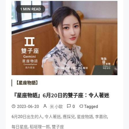
1 MIN READ
【星座物語】
『星座物語』6月20日的雙子座：令人著迷
0
Tagged
2023-06-20
米 小歐
,
,
,
,
,
6月20日出生的人
令人著迷
應採兒
星座物語
李嘉欣
,
,
每日星座
稻垣理一郎
雙子座