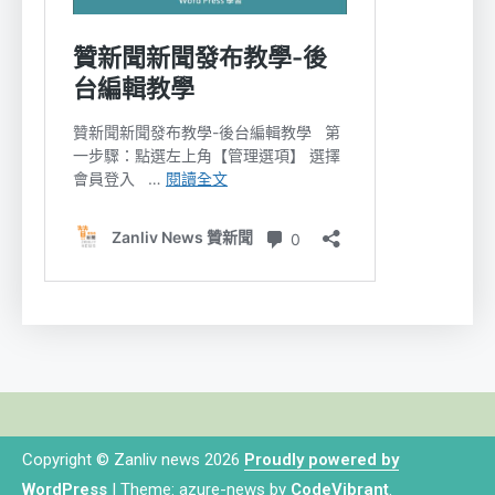
Copyright © Zanliv news 2026
Proudly powered by
WordPress
|
Theme: azure-news by
CodeVibrant
.