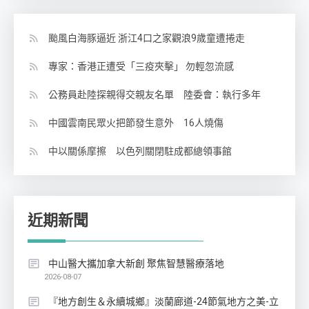
颱風白海豚逼近 浙江4口之家觀浪9歲童遭捲走
專家：香港正遭受「三疫夾擊」 勿輕忽流感
公務員赴陸探親得交親友名單 陸委會：執行多年
中國雲南民眾火把節發生意外 16人燒傷
中以關係摩擦 以色列關閉駐成都總領事館
近期新聞
中山醫大攜加拿大新創 聚焦智慧醫療落地
2026-08-07
『地方創生＆永續城鄉』淡蘭廊道-24節氣地方之美-立