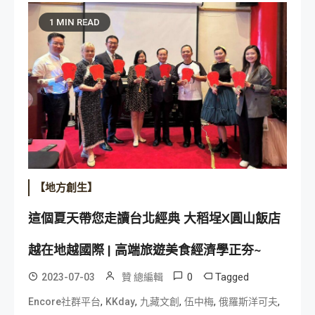
1 MIN READ
【地方創生】
這個夏天帶您走讀台北經典 大稻埕X圓山飯店
越在地越國際 | 高端旅遊美食經濟學正夯~
0
Tagged
2023-07-03
贊 總編輯
,
,
,
,
,
Encore社群平台
KKday
九藏文創
伍中梅
俄羅斯洋可夫