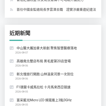
首任中國金監總局長李雲澤去職 證實涉嚴重違紀違法
近期新聞
中山醫大攜加拿大新創 聚焦智慧醫療落地
2026-08-07
高雄南北雙店布局 黑毛屋第20店登場
2026-08-06
新北慢旅行開跑 山林溫泉河景一次到位
2026-08-06
F1環蘭卡威馬拉松 十月馬來西亞競速
2026-08-05
富采藍光Micro LED 頻寬衝上3點3GHz
2026-08-05