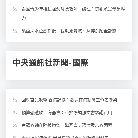
泰國青少年槍殺祖父母及教師 總理：嫌犯承受學業壓
力
萊茵河水位創新低 長毛象骨骸、納粹沉船全都露
中央通訊社新聞-國際
回應官員攻擊 香港記協：歡迎在港新聞工作者參與
預算恐遭砍 海基會：不排除調漲文書驗證費用
台籍教師在陸被拘禁 海基會：恐涉及宗教因素
香港記協改選 保安局長聲稱不可勾結外國勢力