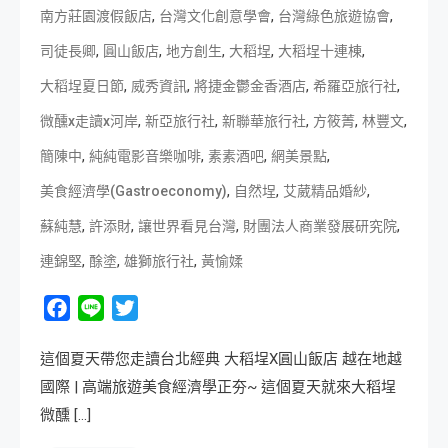
,
,
,
南方莊園渡假飯店
台灣文化創意學會
台灣綠色旅遊協會
,
,
,
,
,
司徒長卿
圓山飯店
地方創生
大稻埕
大稻埕十連棟
,
,
,
,
大稻埕夏日節
威秀資訊
將捷金鬱金香酒店
希羅亞旅行社
,
,
,
,
,
微醺x走讀x河岸
新亞旅行社
新聯華旅行社
方筱菁
林豐文
,
,
,
,
簡陳中
純純電影音樂咖啡
素素酒吧
網美景點
,
,
,
美食經濟學(Gastroeconomy)
自然埕
艾葳精品婚紗
,
,
,
,
蘇純慧
許添財
讓世界看見台灣
財團法人商業發展研究院
,
,
,
連錦堅
酴塗
雄獅旅行社
黃愉媃
Facebook
Line
Twitter
這個夏天帶您走讀台北經典 大稻埕X圓山飯店 越在地越
國際 | 高端旅遊美食經濟學正夯~ 這個夏天就來大稻埕
微醺 […]