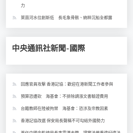
力
萊茵河水位創新低 長毛象骨骸、納粹沉船全都露
中央通訊社新聞-國際
回應官員攻擊 香港記協：歡迎在港新聞工作者參與
預算恐遭砍 海基會：不排除調漲文書驗證費用
台籍教師在陸被拘禁 海基會：恐涉及宗教因素
香港記協改選 保安局長聲稱不可勾結外國勢力
首任中國金監總局長李雲澤去職 證實涉嚴重違紀違法