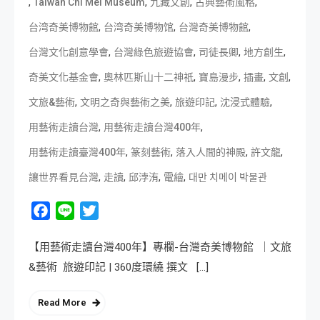
,
,
,
,
Taiwan Chi Mei Museum
九藏文創
古典藝術風格
,
,
,
台湾奇美博物館
台湾奇美博物馆
台灣奇美博物館
,
,
,
,
台灣文化創意學會
台灣綠色旅遊協會
司徒長卿
地方創生
,
,
,
,
,
奇美文化基金會
奧林匹斯山十二神祇
寶島漫步
插畫
文創
,
,
,
,
文旅&藝術
文明之奇與藝術之美
旅遊印記
沈浸式體驗
,
,
用藝術走讀台灣
用藝術走讀台灣400年
,
,
,
,
用藝術走讀臺灣400年
篆刻藝術
落入人間的神殿
許文龍
,
,
,
,
讓世界看見台灣
走讀
邱浡洧
電繪
대만 치메이 박물관
Facebook
Line
Twitter
【用藝術走讀台灣400年】專欄-台灣奇美博物館 ｜文旅
&藝術 旅遊印記 | 360度環繞 撰文 […]
Read More