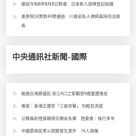
搶搭令和8年8月8日熱潮 日本新人排隊登記結婚
美參院50票對49票通過 川普前私人律師真除司法部
長
中央通訊社新聞-國際
颱風白海豚逼近 浙江4口之家觀浪9歲童遭捲走
專家：香港正遭受「三疫夾擊」 勿輕忽流感
公務員赴陸探親得交親友名單 陸委會：執行多年
中國雲南民眾火把節發生意外 16人燒傷