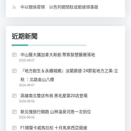
中以關係摩擦 以色列關閉駐成都總領事館
近期新聞
中山醫大攜加拿大新創 聚焦智慧醫療落地
2026-08-07
『地方創生＆永續城鄉』淡蘭廊道-24節氣地方之美-立
秋 ｜北路金山八煙
2026-08-07
高雄南北雙店布局 黑毛屋第20店登場
2026-08-06
新北慢旅行開跑 山林溫泉河景一次到位
2026-08-06
F1環蘭卡威馬拉松 十月馬來西亞競速