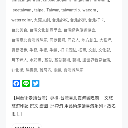
,
,
,
,
amazingtaiwan
clipstudiopaint
digitalart
drawing
,
,
,
,
,
iseetaiwan
taipei
Taiwan
taiwantrip
wacom
,
,
,
,
,
watercolor
九藏文創
台北必吃
台北必遊
台北打卡
,
,
,
台北美食
台灣文化創意學會
台灣綠色旅遊協會
,
,
,
,
,
台灣臺北霞海城隍廟
司徒長卿
同安人
地方創生
大稻埕
,
,
,
,
,
,
,
,
寶島漫步
手寫
手帳
手繪
打卡景點
插畫
文創
文化部
,
,
,
,
,
,
月下老人
水彩畫
篆刻
篆刻藝術
藝術
讓世界看見台灣
,
,
,
,
迪化街
陳壽彝
雞母穴
電繪
霞海城隍廟
Facebook
Line
Twitter
【用藝術走讀台灣】專欄-台灣臺北霞海城隍廟 ｜文旅
旅遊印記 撰文 繪圖 邱浡洧 用藝術走讀臺灣系列，故名
思 […]