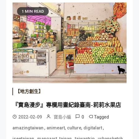
1 MIN READ
【地方創生】
『寶島漫步』專欄用畫紀錄臺南-莉莉水果店
0
Tagged
2022-02-09
寶島小編
,
,
,
,
amazingtaiwan
animeart
culture
digitalart
,
,
,
,
,
iseetaiwan
mangaart
tainan
taiwantrip
urbansketch