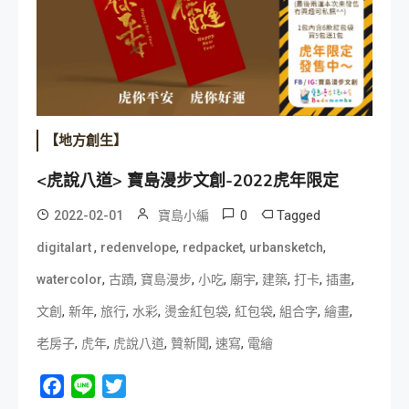
【地方創生】
<虎說八道> 寶島漫步文創-2022虎年限定
0
Tagged
2022-02-01
寶島小編
,
,
,
,
digitalart
redenvelope
redpacket
urbansketch
,
,
,
,
,
,
,
,
watercolor
古蹟
寶島漫步
小吃
廟宇
建築
打卡
插畫
,
,
,
,
,
,
,
,
文創
新年
旅行
水彩
燙金紅包袋
紅包袋
組合字
繪畫
,
,
,
,
,
老房子
虎年
虎說八道
贊新聞
速寫
電繪
Facebook
Line
Twitter