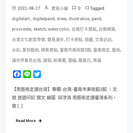
0
Tagged
2022-08-27
寶島小編
,
,
,
,
,
digitalart
digitalpaint
draw
illustration
paint
,
,
,
,
,
procreate
sketch
watercolor
台南打卡景點
台南網美
,
,
,
,
,
台灣文化創意學會
寶島漫步
打卡景點
插畫
文青必訪
,
,
,
,
,
,
水彩
篆刻藝術
網美景點
臺南市美術館2館
臺南限定
藝術
,
,
,
,
,
讓世界看見台灣
速寫
鉛筆畫
電繪
鳳凰花
黑貓
Facebook
Line
Twitter
【用藝術走讀台灣】專欄-台灣-臺南市美術館2館 ｜文
旅 旅遊印記 撰文 繪圖 邱浡洧 用藝術走讀臺灣系列，
故 […]
Read More