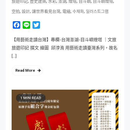
,
,
,
,
,
,
,
旅遊印記
歷史建築
水彩
澎湖
燈塔
目斗嶼
目斗嶼燈塔
,
,
,
,
,
空拍
設計
讓世界看見台灣
電繪
수채화
일러스트그램
Facebook
Line
Twitter
【用藝術走讀台灣】專欄-台灣澎湖-目斗嶼燈塔 ｜文旅
旅遊印記 撰文 繪圖 邱浡洧 用藝術走讀臺灣系列，故名
[…]
Read More
1 MIN READ