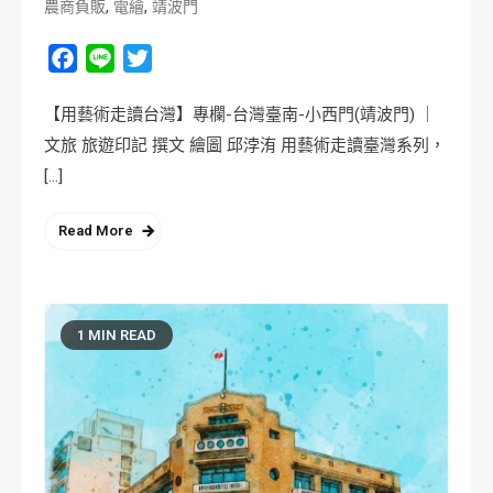
,
,
農商負販
電繪
靖波門
Facebook
Line
Twitter
【用藝術走讀台灣】專欄-台灣臺南-小西門(靖波門) ｜
文旅 旅遊印記 撰文 繪圖 邱浡洧 用藝術走讀臺灣系列，
[…]
Read More
1 MIN READ