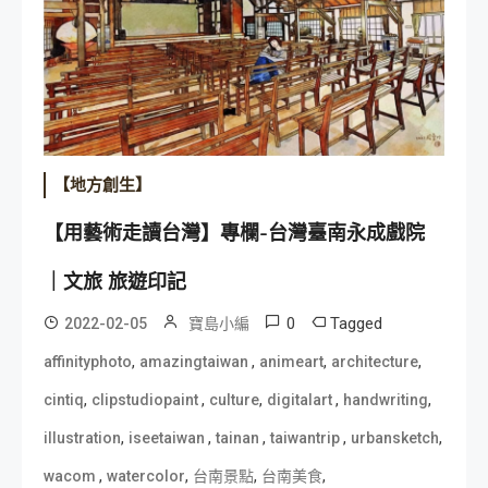
【地方創生】
【用藝術走讀台灣】專欄-台灣臺南永成戲院
｜文旅 旅遊印記
0
Tagged
2022-02-05
寶島小編
,
,
,
,
affinityphoto
amazingtaiwan
animeart
architecture
,
,
,
,
,
cintiq
clipstudiopaint
culture
digitalart
handwriting
,
,
,
,
,
illustration
iseetaiwan
tainan
taiwantrip
urbansketch
,
,
,
,
wacom
watercolor
台南景點
台南美食