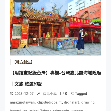
【地方創生】
【用插畫紀錄台灣】專欄-台灣臺北霞海城隍廟
｜文旅 旅遊印記
0
Tagged
2023-12-07
寶島小編
,
,
,
,
amazingtaiwan
clipstudiopaint
digitalart
drawing
,
,
,
,
,
iseetaiwan
taipei
Taiwan
taiwantrip
wacom