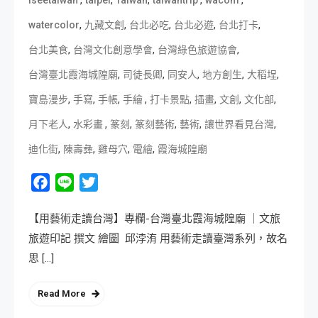
,
,
,
,
,
watercolor
九藏文創
台北必吃
台北必遊
台北打卡
,
,
,
台北美食
台灣文化創意學會
台灣綠色旅遊協會
,
,
,
,
,
台灣臺北霞海城隍廟
司徒長卿
同安人
地方創生
大稻埕
,
,
,
,
,
,
,
,
寶島漫步
手寫
手帳
手繪
打卡景點
插畫
文創
文化部
,
,
,
,
,
,
月下老人
水彩畫
篆刻
篆刻藝術
藝術
讓世界看見台灣
,
,
,
,
迪化街
陳壽彝
雞母穴
電繪
霞海城隍廟
Facebook
Line
Twitter
【用藝術走讀台灣】專欄-台灣臺北霞海城隍廟 ｜文旅
旅遊印記 撰文 繪圖 邱浡洧 用藝術走讀臺灣系列，故名
思 […]
Read More