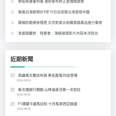
黎智英遭重判後 港府宣布終止壹傳媒調查
颱風白海豚預計9至10日自浙閩沿海登陸中國
聲稱防範網安隱患 北京對美企帕羅奧圖產品進行審查
查處饒慶鈴 陸委會：海峽論壇影片內容未涉政治
近期新聞
高雄南北雙店布局 黑毛屋第20店登場
2026-08-06
新北慢旅行開跑 山林溫泉河景一次到位
2026-08-06
F1環蘭卡威馬拉松 十月馬來西亞競速
2026-08-05