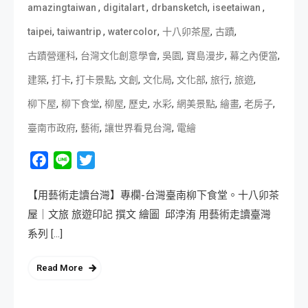
,
,
,
,
amazingtaiwan
digitalart
drbansketch
iseetaiwan
,
,
,
,
,
taipei
taiwantrip
watercolor
十八卯茶屋
古蹟
,
,
,
,
,
古蹟營運科
台灣文化創意學會
吳園
寶島漫步
幕之內便當
,
,
,
,
,
,
,
,
建築
打卡
打卡景點
文創
文化局
文化部
旅行
旅遊
,
,
,
,
,
,
,
,
柳下屋
柳下食堂
柳屋
歷史
水彩
網美景點
繪畫
老房子
,
,
,
臺南市政府
藝術
讓世界看見台灣
電繪
Facebook
Line
Twitter
【用藝術走讀台灣】專欄-台灣臺南柳下食堂。十八卯茶
屋｜文旅 旅遊印記 撰文 繪圖 邱浡洧 用藝術走讀臺灣
系列 […]
Read More