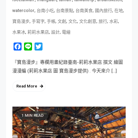
,
,
,
,
,
,
watercolor
台南小吃
台南景點
台南美食
國內旅行
在地
,
,
,
,
,
,
,
,
寶島漫步
手寫字
手帳
文創
文化
文化創意
旅行
水彩
,
,
,
水果冰
莉莉水果店
設計
電繪
Facebook
Line
Twitter
『寶島漫步』專欄用畫紀錄臺南-莉莉水果店 撰文 繪圖
漫漫編 (莉莉水果店 圖 寶島漫步提供) . 今天來介 […]
Read More
1 MIN READ