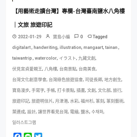
【用藝術走讀台灣】專欄-台灣臺南鹽水八角樓
｜文旅 旅遊印記
0
Tagged
2022-01-29
寶島小編
,
,
,
,
,
digitalart
handwriting
illustration
mangaart
tainan
,
,
,
,
taiwantrip
watercolor
イラスト
九藏文創
,
,
,
,
伏見宮貞愛親王
八角樓
台南景點
台南美食
,
,
,
,
台灣文化創意學會
台灣綠色旅遊協會
司徒長卿
地方創生
,
,
,
,
,
,
,
,
寶島漫步
手寫字
手帳
打卡景點
插畫
文創
文化部
旅行
,
,
,
,
,
,
,
旅遊印記
旅遊明信片
月津港
水彩
福州杉
篆刻
篆刻藝術
,
,
,
,
,
,
葉連成
設計
讓世界看見台灣
電繪
鹽水
수채화
일러스트그램
Facebook
Line
Twitter