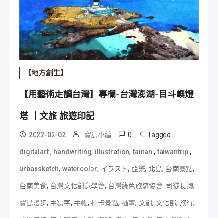
【地方創生】
【用藝術走讀台灣】專欄-台灣澎湖-目斗嶼燈
塔 ｜文旅 旅遊印記
0
Tagged
2022-02-02
寶島小編
,
,
,
,
,
digitalart
handwriting
illustration
tainan
taiwantrip
,
,
,
,
,
,
urbansketch
watercolor
イラスト
亞樂
北島
台南景點
,
,
,
,
台南美食
台灣文化創意學會
台灣綠色旅遊協會
司徒長卿
,
,
,
,
,
,
,
,
寶島漫步
手寫字
手帳
打卡景點
插畫
文創
文化部
旅行