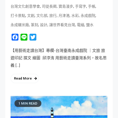
,
,
,
,
,
台灣文化創意學會
司徒長卿
寶島漫步
手寫字
手帳
,
,
,
,
,
,
,
打卡景點
文創
文化部
旅行
月津港
水彩
永成戲院
,
,
,
,
,
永成碾米廠
篆刻
設計
讓世界看見台灣
電繪
鹽水
Facebook
Line
Twitter
【用藝術走讀台灣】專欄-台灣臺南永成戲院 ｜文旅 旅
遊印記 撰文 繪圖 邱浡洧 用藝術走讀臺灣系列，故名思
義 […]
Read More
1 MIN READ