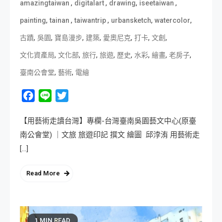
,
,
,
,
amazingtaiwan
digitalart
drawing
iseetaiwan
,
,
,
,
,
painting
tainan
taiwantrip
urbansketch
watercolor
,
,
,
,
,
,
,
古蹟
吳園
寶島漫步
建築
愛奧尼克
打卡
文創
,
,
,
,
,
,
,
,
文化資產局
文化部
旅行
旅遊
歷史
水彩
繪畫
老房子
,
,
臺南公會堂
藝術
電繪
Facebook
Line
Twitter
【用藝術走讀台灣】專欄-台灣臺南吳園藝文中心(原臺
南公會堂) ｜文旅 旅遊印記 撰文 繪圖 邱浡洧 用藝術走
[…]
Read More
1 MIN READ