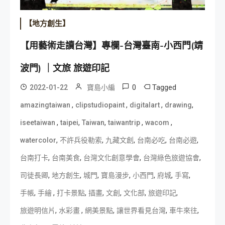
【地方創生】
【用藝術走讀台灣】專欄-台灣臺南-小西門(靖
波門) ｜文旅 旅遊印記
0
Tagged
2022-01-22
寶島小編
,
,
,
,
amazingtaiwan
clipstudiopaint
digitalart
drawing
,
,
,
,
,
iseetaiwan
taipei
Taiwan
taiwantrip
wacom
,
,
,
,
,
watercolor
不許兵役勒索
九藏文創
台南必吃
台南必遊
,
,
,
,
台南打卡
台南美食
台灣文化創意學會
台灣綠色旅遊協會
,
,
,
,
,
,
,
司徒長卿
地方創生
城門
寶島漫步
小西門
府城
手寫
,
,
,
,
,
,
,
手帳
手繪
打卡景點
插畫
文創
文化部
旅遊印記
,
,
,
,
,
旅遊明信片
水彩畫
網美景點
讓世界看見台灣
車牛來往