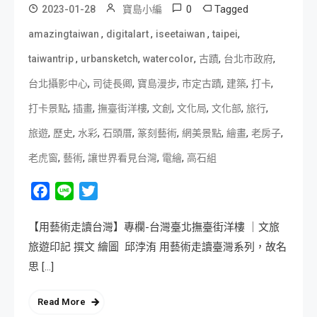
0
Tagged
2023-01-28
寶島小編
,
,
,
,
amazingtaiwan
digitalart
iseetaiwan
taipei
,
,
,
,
,
taiwantrip
urbansketch
watercolor
古蹟
台北市政府
,
,
,
,
,
,
台北攝影中心
司徒長卿
寶島漫步
市定古蹟
建築
打卡
,
,
,
,
,
,
,
打卡景點
插畫
撫臺街洋樓
文創
文化局
文化部
旅行
,
,
,
,
,
,
,
,
旅遊
歷史
水彩
石頭厝
篆刻藝術
網美景點
繪畫
老房子
,
,
,
,
老虎窗
藝術
讓世界看見台灣
電繪
高石組
Facebook
Line
Twitter
【用藝術走讀台灣】專欄-台灣臺北撫臺街洋樓 ｜文旅
旅遊印記 撰文 繪圖 邱浡洧 用藝術走讀臺灣系列，故名
思 […]
Read More