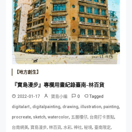
【地方創生】
『寶島漫步』專欄用畫紀錄臺南-林百貨
0
Tagged
2022-01-17
寶島小編
,
,
,
,
,
digitalart
digitalpainting
drawing
illustration
painting
,
,
,
,
,
procreate
sketch
watercolor
五層樓仔
台南打卡景點
,
,
,
,
,
,
,
台南網美
寶島漫步
林百貨
水彩
神社
秘境
臺南限定