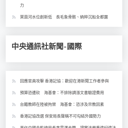
力
萊茵河水位創新低 長毛象骨骸、納粹沉船全都露
中央通訊社新聞-國際
回應官員攻擊 香港記協：歡迎在港新聞工作者參與
預算恐遭砍 海基會：不排除調漲文書驗證費用
台籍教師在陸被拘禁 海基會：恐涉及宗教因素
香港記協改選 保安局長聲稱不可勾結外國勢力
首任中國金監總局長李雲澤去職 證實涉嚴重違紀違法