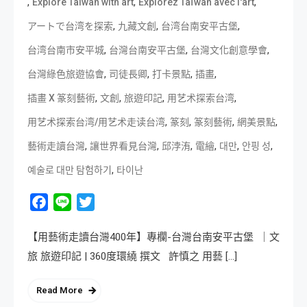
,
,
,
Explore Taiwan with art
Explorez Taïwan avec l'art
,
,
,
アートで台湾を探索
九藏文創
台湾台南安平古堡
,
,
,
台湾台南市安平城
台灣台南安平古堡
台灣文化創意學會
,
,
,
,
台灣綠色旅遊協會
司徒長卿
打卡景點
插畫
,
,
,
,
插畫 X 篆刻藝術
文創
旅遊印記
用艺术探索台湾
,
,
,
,
用艺术探索台湾/用艺术走读台湾
篆刻
篆刻藝術
網美景點
,
,
,
,
,
,
藝術走讀台灣
讓世界看見台灣
邱浡洧
電繪
대만
안핑 성
,
예술로 대만 탐험하기
타이난
Facebook
Line
Twitter
【用藝術走讀台灣400年】專欄-台灣台南安平古堡 ｜文
旅 旅遊印記 | 360度環繞 撰文 許慎之 用藝 […]
Read More