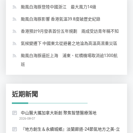
颱風白海豚登陸中國浙江 最大風力14級
颱風白海豚影響 香港氣溫39.8度破歷史紀錄
香港預計9月發表首份五年規劃 兩成受訪青年稱不知
氣候變遷下 中國東北從避暑之地淪為高溫高濕重災區
颱風白海豚逼近上海 浦東、虹橋機場取消逾1300航
班
近期新聞
中山醫大攜加拿大新創 聚焦智慧醫療落地
2026-08-07
『地方創生＆永續城鄉』淡蘭廊道-24節氣地方之美-立