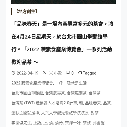
【地方創生】
「品味春天」是一場內容豐富多元的茶會，將
在4月24日星期天，於台北市圓山爭艷館舉
行。「2022 蔬素食產業博覽會」一系列活動
歡迎品茶 ～
0
Tagged
2022-04-19
米 小歐
,
,
2022 蔬素食產業博覽會
一呼一吸就是生活
,
,
,
,
台北市圓山爭艷館
台灣武夷茶
台灣羅漢茶
台灣茶
,
,
,
,
台灣茶 (TWT) 產業鑫人才培育2.0計畫
和
品味春天
品茶
,
,
,
坐臥之間就是禪
大葉大學觀光餐旅學院院長
封茶
,
,
,
,
,
,
,
,
李世傑先生
止語
正
清
清傳
茶禪一味
茶鼓
郭書馨