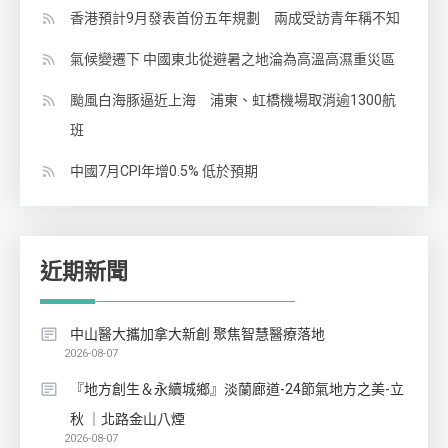
香港預計9月發表首份五年規劃 兩成受訪青年稱不知
氣候變遷下 中國東北從避暑之地淪為高溫高濕重災區
颱風白海豚逼近上海 浦東、虹橋機場取消逾1300航
班
中國7月CPI年增0.5% 低於預期
近期新聞
中山醫大攜加拿大新創 聚焦智慧醫療落地
2026-08-07
『地方創生＆永續城鄉』淡蘭廊道-24節氣地方之美-立
秋 ｜北路金山八煙
2026-08-07