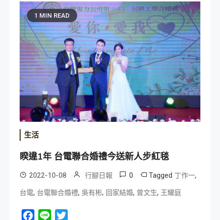
1 MIN READ
生活
睽違1年 台電聯合婚禮今送新人步紅毯
0
Tagged
,
2022-10-08
行腳日報
丁作一
,
,
,
,
,
台電
台電聯合婚禮
吳有彬
回家結婚
曾文生
王耀庭
Facebook
Line
Twitter