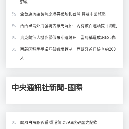
野味
全台連抗議長崎原爆典禮矮化台灣 質疑中國施壓
西西里島外海發現古羅馬沉船 內有數百運酒雙耳陶瓶
烏克蘭無人機夜襲俄羅斯邊境州 當局稱造成3死25傷
西義因移民爭議互祭邊境管制 西班牙首日檢查約200
人
中央通訊社新聞-國際
颱風白海豚影響 香港氣溫39.8度破歷史紀錄