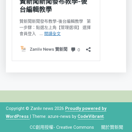
Copyright © Zanliv news 2026
Proudly powered by
WordPress
|
Theme: azure-news by
CodeVibrant
.
CC創用授權- Creative Commons
關於贊新聞