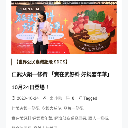
1 MIN READ
【世界公民臺灣起飛 SDGS】
仁武火鍋一條街 「實在武好料 好鍋嘉年華」
10月24日登場！
0
Tagged
2023-10-24
米 小歐
,
,
,
仁武火鍋一條街
吃鍋大補貼
品牌一條街
,
,
,
實在武好料 好鍋嘉年華
經濟部商業發展署
職人一條街