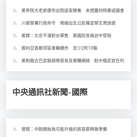
美參院大老麥康奈出院返家療養 未透露何時重返國會
川普簽署行政命令 限縮出生公民權並禁生育旅遊
美媒：北京不滿對台軍售 美國防官員訪中受阻
敘利亞首都郊區車輛爆炸 至少2死13傷
美制裁古巴武裝部隊首長及軍購網絡 駐中俄武官在列
中央通訊社新聞-國際
德媒：中歐開始為可能升級的貿易摩擦做準備