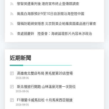
黎智英遭重判後 港府宣布終止壹傳媒調查
颱風白海豚預計9至10日自浙閩沿海登陸中國
聲稱防範網安隱患 北京對美企帕羅奧圖產品進行審查
查處饒慶鈴 陸委會：海峽論壇影片內容未涉政治
近期新聞
高雄南北雙店布局 黑毛屋第20店登場
2026-08-06
新北慢旅行開跑 山林溫泉河景一次到位
2026-08-06
F1環蘭卡威馬拉松 十月馬來西亞競速
2026-08-05