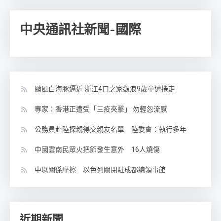
中央通訊社新聞-國際
颱風白海豚逼近 浙江4口之家觀浪9歲童遭捲走
專家：香港正遭受「三疫夾擊」 勿輕忽流感
公務員赴陸探親得交親友名單 陸委會：執行多年
中國雲南民眾火把節發生意外 16人燒傷
中以關係摩擦 以色列關閉駐成都總領事館
近期新聞