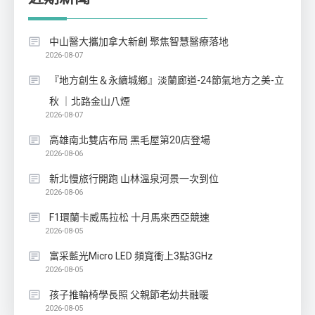
中山醫大攜加拿大新創 聚焦智慧醫療落地
2026-08-07
『地方創生＆永續城鄉』淡蘭廊道-24節氣地方之美-立
秋 ｜北路金山八煙
2026-08-07
高雄南北雙店布局 黑毛屋第20店登場
2026-08-06
新北慢旅行開跑 山林溫泉河景一次到位
2026-08-06
F1環蘭卡威馬拉松 十月馬來西亞競速
2026-08-05
富采藍光Micro LED 頻寬衝上3點3GHz
2026-08-05
孩子推輪椅學長照 父親節老幼共融暖
2026-08-05