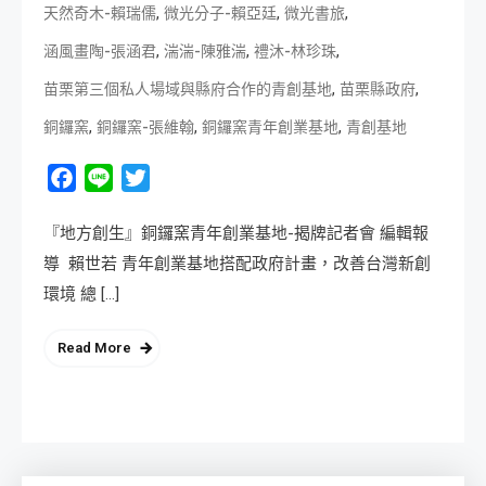
,
,
,
天然奇木-賴瑞儒
微光分子-賴亞廷
微光書旅
,
,
,
涵風畫陶-張涵君
湍湍-陳雅湍
禮沐-林珍珠
,
,
苗栗第三個私人場域與縣府合作的青創基地
苗栗縣政府
,
,
,
銅鑼窯
銅鑼窯-張維翰
銅鑼窯青年創業基地
青創基地
Facebook
Line
Twitter
『地方創生』銅鑼窯青年創業基地-揭牌記者會 編輯報
導 賴世若 青年創業基地搭配政府計畫，改善台灣新創
環境 總 […]
Read More