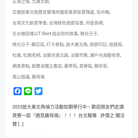
,
,
丘海之境
九藏文創
,
,
交通部東北角暨宜蘭海岸國家風景區管理處
伍中梅
,
,
,
台灣文化創意學會
台灣綠色旅遊協會
司徒長卿
,
,
在水梯田裡以T Shirt 說出你的故事
微光分子
,
,
,
,
,
微光分子-賴亞廷
打卡景點
放大東北角
旅遊印記
旅遊局
,
,
,
,
,
杜鵑
杜鵑老師
淡蘭古道北路
淡蘭市集
瀨戶內海藝術季
,
,
,
,
,
網美景點
翫雙溪獨立書店
蕭學苑
貢寮區
賴世若
,
里山倡議
雞母嶺
Facebook
Line
Twitter
2023放大東北角接力活動如期舉行中，歡迎朋友們走讀
貢寮一起『遇見雞母嶺』！！！ 台北報導 許慎之 關注
贊 […]