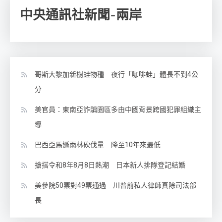
中央通訊社新聞-兩岸
哥斯大黎加新樹蛙物種 夜行「咖啡蛙」體長不到4公
分
美官員：東南亞詐騙園區多由中國背景跨國犯罪組織主
導
巴西亞馬遜雨林砍伐量 降至10年來最低
搶搭令和8年8月8日熱潮 日本新人排隊登記結婚
美參院50票對49票通過 川普前私人律師真除司法部
長