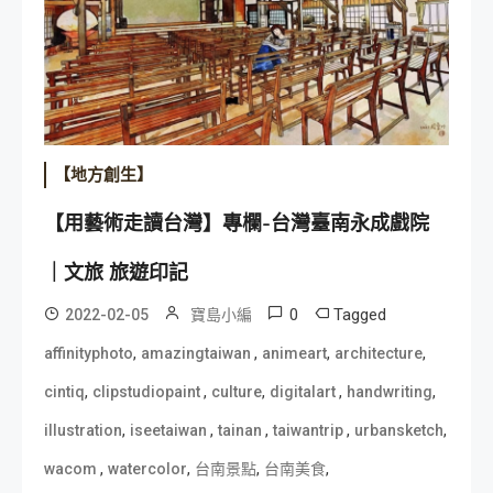
【地方創生】
【用藝術走讀台灣】專欄-台灣臺南永成戲院
｜文旅 旅遊印記
0
Tagged
2022-02-05
寶島小編
,
,
,
,
affinityphoto
amazingtaiwan
animeart
architecture
,
,
,
,
,
cintiq
clipstudiopaint
culture
digitalart
handwriting
,
,
,
,
,
illustration
iseetaiwan
tainan
taiwantrip
urbansketch
,
,
,
,
wacom
watercolor
台南景點
台南美食