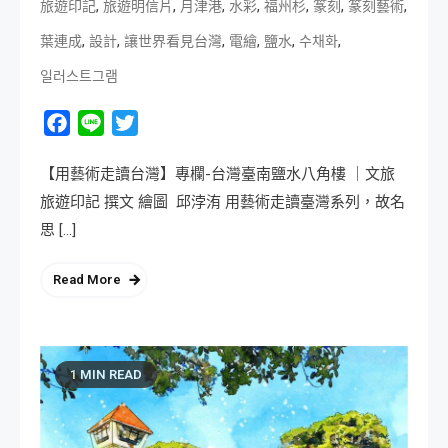
,
,
,
,
,
,
,
旅遊印記
旅遊明信片
月津港
水彩
福州杉
篆刻
篆刻藝術
,
,
,
,
,
,
葉連成
設計
讓世界看見台灣
電繪
鹽水
수채화
일러스트그램
Facebook
Line
Twitter
【用藝術走讀台灣】專欄-台灣臺南鹽水八角樓 ｜文旅
旅遊印記 撰文 繪圖 邱浡洧 用藝術走讀臺灣系列，故名
思 […]
Read More
1 MIN READ