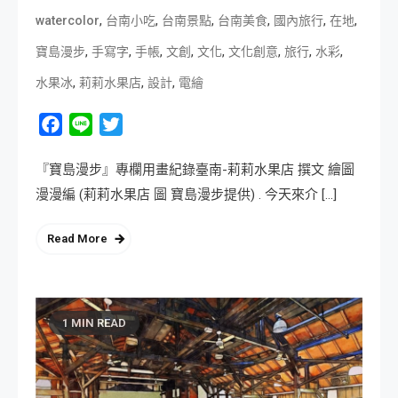
,
,
,
,
,
,
watercolor
台南小吃
台南景點
台南美食
國內旅行
在地
,
,
,
,
,
,
,
,
寶島漫步
手寫字
手帳
文創
文化
文化創意
旅行
水彩
,
,
,
水果冰
莉莉水果店
設計
電繪
Facebook
Line
Twitter
『寶島漫步』專欄用畫紀錄臺南-莉莉水果店 撰文 繪圖
漫漫編 (莉莉水果店 圖 寶島漫步提供) . 今天來介 […]
Read More
1 MIN READ