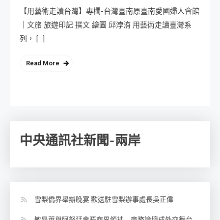
【用藝術走讀台灣】專欄-台灣臺南原臺南愛國婦人會館
｜文旅 旅遊印記 撰文 繪圖 邱浡洧 用藝術走讀臺灣系
列， […]
Read More
中央通訊社新聞-兩岸
雪梨僑界舉辦晚宴 歡送駐雪梨辦事處長吳正偉
敏昂萊與阿努廷會晤商界領袖 商務論壇成外交舞台