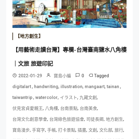
【地方創生】
【用藝術走讀台灣】專欄-台灣臺南鹽水八角樓
｜文旅 旅遊印記
0
Tagged
2022-01-29
寶島小編
,
,
,
,
,
digitalart
handwriting
illustration
mangaart
tainan
,
,
,
,
taiwantrip
watercolor
イラスト
九藏文創
,
,
,
,
伏見宮貞愛親王
八角樓
台南景點
台南美食
,
,
,
,
台灣文化創意學會
台灣綠色旅遊協會
司徒長卿
地方創生
,
,
,
,
,
,
,
,
寶島漫步
手寫字
手帳
打卡景點
插畫
文創
文化部
旅行