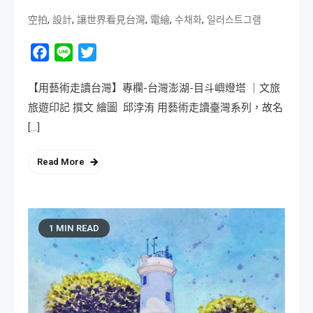
,
,
,
,
,
空拍
設計
讓世界看見台灣
電繪
수채화
일러스트그램
Facebook
Line
Twitter
【用藝術走讀台灣】專欄-台灣澎湖-目斗嶼燈塔 ｜文旅
旅遊印記 撰文 繪圖 邱浡洧 用藝術走讀臺灣系列，故名
[…]
Read More
1 MIN READ