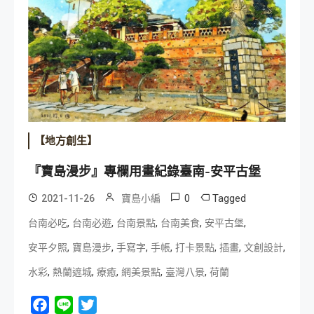
【地方創生】
『寶島漫步』專欄用畫紀錄臺南-安平古堡
0
Tagged
2021-11-26
寶島小編
,
,
,
,
,
台南必吃
台南必遊
台南景點
台南美食
安平古堡
,
,
,
,
,
,
,
安平夕照
寶島漫步
手寫字
手帳
打卡景點
插畫
文創設計
,
,
,
,
,
水彩
熱蘭遮城
療癒
網美景點
臺灣八景
荷蘭
Facebook
Line
Twitter