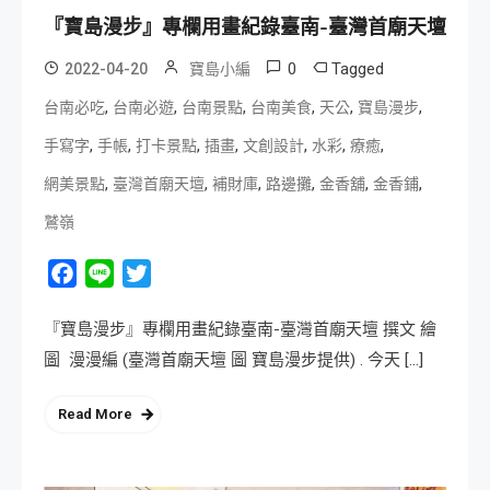
『寶島漫步』專欄用畫紀錄臺南-臺灣首廟天壇
0
Tagged
2022-04-20
寶島小編
,
,
,
,
,
,
台南必吃
台南必遊
台南景點
台南美食
天公
寶島漫步
,
,
,
,
,
,
,
手寫字
手帳
打卡景點
插畫
文創設計
水彩
療癒
,
,
,
,
,
,
網美景點
臺灣首廟天壇
補財庫
路邊攤
金香舖
金香鋪
鷲嶺
Facebook
Line
Twitter
『寶島漫步』專欄用畫紀錄臺南-臺灣首廟天壇 撰文 繪
圖 漫漫編 (臺灣首廟天壇 圖 寶島漫步提供) . 今天 […]
Read More