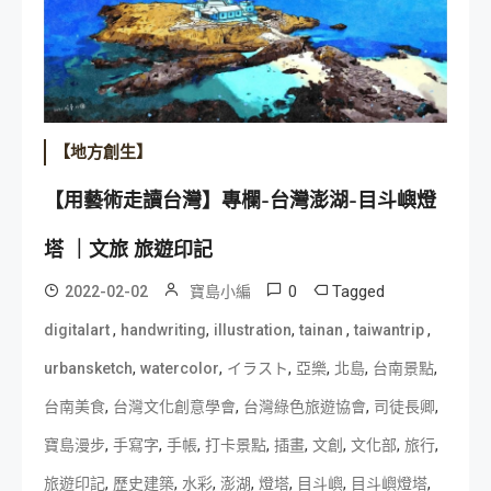
【地方創生】
【用藝術走讀台灣】專欄-台灣澎湖-目斗嶼燈
塔 ｜文旅 旅遊印記
0
Tagged
2022-02-02
寶島小編
,
,
,
,
,
digitalart
handwriting
illustration
tainan
taiwantrip
,
,
,
,
,
,
urbansketch
watercolor
イラスト
亞樂
北島
台南景點
,
,
,
,
台南美食
台灣文化創意學會
台灣綠色旅遊協會
司徒長卿
,
,
,
,
,
,
,
,
寶島漫步
手寫字
手帳
打卡景點
插畫
文創
文化部
旅行
,
,
,
,
,
,
,
旅遊印記
歷史建築
水彩
澎湖
燈塔
目斗嶼
目斗嶼燈塔