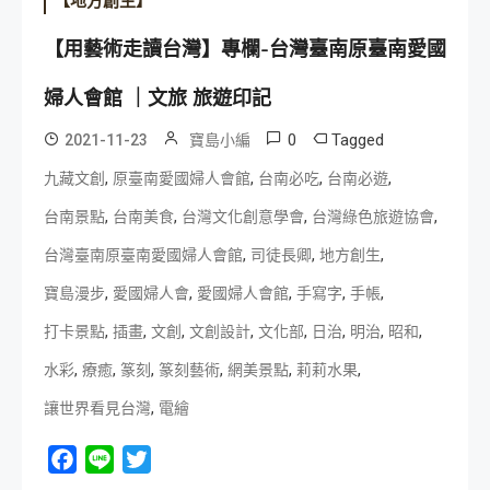
【地方創生】
【用藝術走讀台灣】專欄-台灣臺南原臺南愛國
婦人會館 ｜文旅 旅遊印記
0
Tagged
2021-11-23
寶島小編
,
,
,
,
九藏文創
原臺南愛國婦人會館
台南必吃
台南必遊
,
,
,
,
台南景點
台南美食
台灣文化創意學會
台灣綠色旅遊協會
,
,
,
台灣臺南原臺南愛國婦人會館
司徒長卿
地方創生
,
,
,
,
,
寶島漫步
愛國婦人會
愛國婦人會館
手寫字
手帳
,
,
,
,
,
,
,
,
打卡景點
插畫
文創
文創設計
文化部
日治
明治
昭和
,
,
,
,
,
,
水彩
療癒
篆刻
篆刻藝術
網美景點
莉莉水果
,
讓世界看見台灣
電繪
Facebook
Line
Twitter