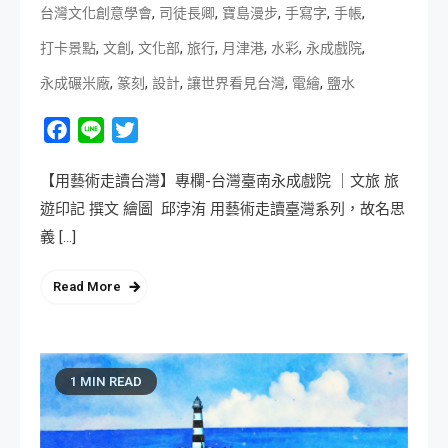
,
,
,
,
,
台灣文化創意學會
司徒長卿
寶島漫步
手寫字
手帳
,
,
,
,
,
,
,
打卡景點
文創
文化部
旅行
月津港
水彩
永成戲院
,
,
,
,
,
永成碾米廠
篆刻
設計
讓世界看見台灣
電繪
鹽水
Facebook
Line
Twitter
【用藝術走讀台灣】專欄-台灣臺南永成戲院 ｜文旅 旅
遊印記 撰文 繪圖 邱浡洧 用藝術走讀臺灣系列，故名思
義 […]
Read More
1 MIN READ