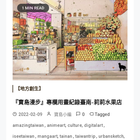
1 MIN READ
【地方創生】
『寶島漫步』專欄用畫紀錄臺南-莉莉水果店
0
Tagged
2022-02-09
寶島小編
,
,
,
,
amazingtaiwan
animeart
culture
digitalart
,
,
,
,
,
iseetaiwan
mangaart
tainan
taiwantrip
urbansketch