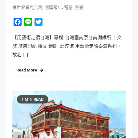
,
,
,
讓世界看見台灣
阿霞飯店
電繪
鷲嶺
Facebook
Line
Twitter
【用藝術走讀台灣】專欄-台灣臺南原台南測候所 ｜文
旅 旅遊印記 撰文 繪圖 邱浡洧 用藝術走讀臺灣系列，
故名 […]
Read More
1 MIN READ