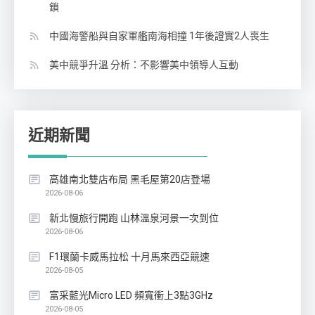
鎖
中國海警船與自家軍艦南海相撞 1年後證實2人喪生
美中競爭升溫 分析：不影響美中領導人互動
近期新聞
高雄南北雙店布局 黑毛屋第20店登場
2026-08-06
新北慢旅行開跑 山林溫泉河景一次到位
2026-08-06
F1環蘭卡威馬拉松 十月馬來西亞競速
2026-08-05
富采藍光Micro LED 頻寬衝上3點3GHz
2026-08-05