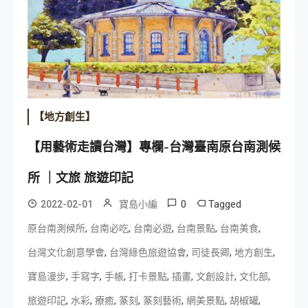
【地方創生】
【用藝術走讀台灣】專欄-台灣臺南原台南測候
所 ｜文旅 旅遊印記
0
Tagged
2022-02-01
寶島小編
,
,
,
,
,
原台南測候所
台南必吃
台南必遊
台南景點
台南美食
,
,
,
,
台灣文化創意學會
台灣綠色旅遊協會
司徒長卿
地方創生
,
,
,
,
,
,
,
寶島漫步
手寫字
手帳
打卡景點
插畫
文創設計
文化部
,
,
,
,
,
,
,
旅遊印記
水彩
療癒
篆刻
篆刻藝術
網美景點
胡椒罐