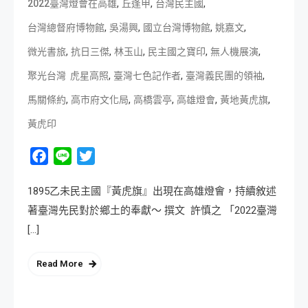
,
,
,
2022臺灣燈會在高雄
丘逢甲
台灣民主國
,
,
,
,
台灣總督府博物館
吳湯興
國立台灣博物館
姚嘉文
,
,
,
,
,
微光書旅
抗日三傑
林玉山
民主國之寶印
無人機展演
,
,
,
聚光台灣 虎星高照
臺灣七色記作者
臺灣義民團的領袖
,
,
,
,
,
馬關條約
高市府文化局
高橋雲亭
高雄燈會
黃地黃虎旗
黃虎印
Facebook
Line
Twitter
1895乙未民主國『黃虎旗』出現在高雄燈會，持續敘述
著臺灣先民對於鄉土的奉獻～ 撰文 許慎之 「2022臺灣
[…]
Read More