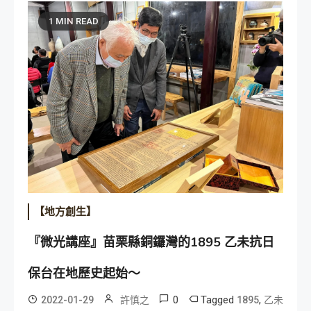
1 MIN READ
【地方創生】
『微光講座』苗栗縣銅鑼灣的1895 乙未抗日
保台在地歷史起始～
0
Tagged
,
2022-01-29
許慎之
1895
乙未