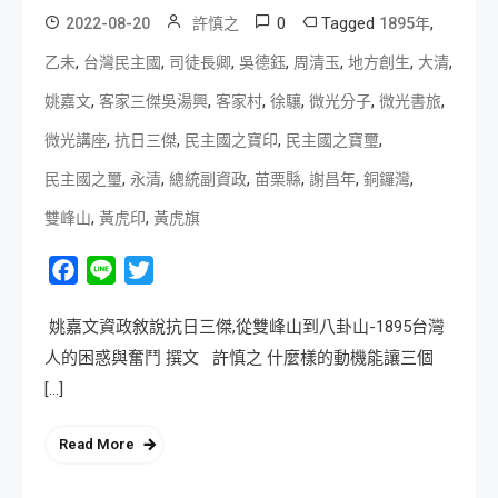
0
Tagged
,
2022-08-20
許慎之
1895年
,
,
,
,
,
,
,
乙未
台灣民主國
司徒長卿
吳德鈺
周清玉
地方創生
大清
,
,
,
,
,
,
姚嘉文
客家三傑吳湯興
客家村
徐驤
微光分子
微光書旅
,
,
,
,
微光講座
抗日三傑
民主國之寶印
民主國之寶璽
,
,
,
,
,
,
民主國之璽
永清
總統副資政
苗栗縣
謝昌年
銅鑼灣
,
,
雙峰山
黃虎印
黃虎旗
Facebook
Line
Twitter
姚嘉文資政敘說抗日三傑,從雙峰山到八卦山-1895台灣
人的困惑與奮鬥 撰文 許慎之 什麼樣的動機能讓三個
[…]
Read More