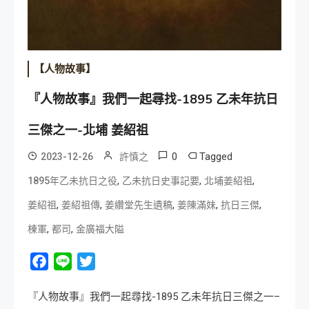
【人物故事】
『人物故事』我們一起尋找-1895 乙未年抗日
三傑之一-北埔 姜紹祖
0
Tagged
2023-12-26
許慎之
,
,
,
1895年乙未抗日之役
乙未抗日史事記要
北埔姜紹祖
,
,
,
,
,
姜紹祖
姜紹祖傳
姜纘堂先生遺稿
姜陳滿妹
抗日三傑
,
,
棟軍
都司
金廣福大隘
Facebook
Line
Twitter
『人物故事』我們一起尋找-1895 乙未年抗日三傑之一–