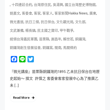
,
,
,
,
,
十四連莊合約
台灣原住民
吳湯興
國立台灣歷史博物館
,
,
,
,
,
,
姚嘉文
客委會
客家
客家人
客家新聞Hakka News
廣東
,
,
,
,
,
微光書旅
抗日三傑
抗日保台
文化觀光局
文化部
,
,
,
,
文武兼備
楊長鎮
民主國之寶印
甲午戰爭
,
,
,
,
,
統領台灣義民軍團
苗栗縣
謝昌年
賴世若
銅鑼灣
,
,
,
銅鑼灣創生發展協會
銅鑼窯
閩南
馬關條約
Facebook
Line
Twitter
『微光講座』苗栗縣銅鑼灣的1895 乙未抗日保台在地歷
史起始～ 撰文 許慎之 客委會客家發展中心為了推廣乙
未 […]
Read More