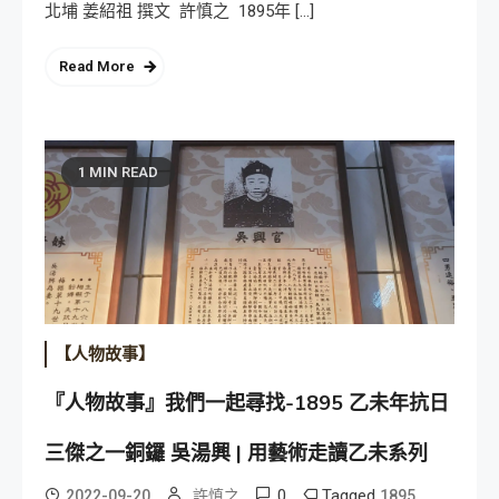
北埔 姜紹祖 撰文 許慎之 1895年 […]
Read More
1 MIN READ
【人物故事】
『人物故事』我們一起尋找-1895 乙未年抗日
三傑之一銅鑼 吳湯興 | 用藝術走讀乙未系列
0
Tagged
,
2022-09-20
許慎之
1895