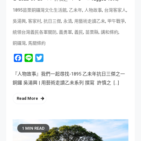
,
,
,
,
1895苗栗銅鑼灣文化生活館
乙未年
人物故事
台灣客家人
,
,
,
,
,
,
吳湯興
客家村
抗日三傑
永清
用藝術走讀乙未
甲午戰爭
,
,
,
,
,
統領台灣義民各軍關防
義勇軍
義民
苗栗縣
講和條約
,
銅鑼灣
馬關條約
Facebook
Line
Twitter
『人物故事』我們一起尋找-1895 乙未年抗日三傑之一
銅鑼 吳湯興 | 用藝術走讀乙未系列 撰寫 許慎之 […]
Read More
1 MIN READ