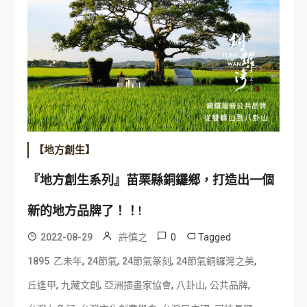
【地方創生】
『地方創生系列』苗栗縣銅鑼鄉，打造出一個
新的地方品牌了！！!
0
Tagged
2022-08-29
許慎之
,
,
,
,
1895 乙未年
24節氣
24節氣篆刻
24節氣銅鑼灣之美
,
,
,
,
,
丘逢甲
九藏文創
亞洲插畫家協會
八卦山
公共品牌