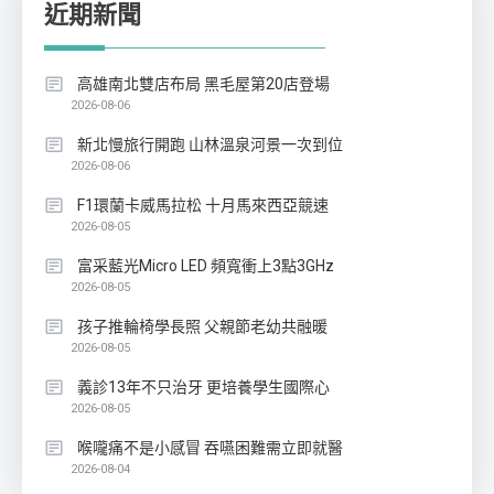
近期新聞
高雄南北雙店布局 黑毛屋第20店登場
2026-08-06
新北慢旅行開跑 山林溫泉河景一次到位
2026-08-06
F1環蘭卡威馬拉松 十月馬來西亞競速
2026-08-05
富采藍光Micro LED 頻寬衝上3點3GHz
2026-08-05
孩子推輪椅學長照 父親節老幼共融暖
2026-08-05
義診13年不只治牙 更培養學生國際心
2026-08-05
喉嚨痛不是小感冒 吞嚥困難需立即就醫
2026-08-04