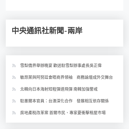
中央通訊社新聞-兩岸
雪梨僑界舉辦晚宴 歡送駐雪梨辦事處長吳正偉
敏昂萊與阿努廷會晤商界領袖 商務論壇成外交舞台
北韓向日本海射短程彈道飛彈 南韓加強警戒
駐墨爾本官員：台澳深化合作 發展相互依存關係
房地產稅改革案 首爾市民、專家憂衝擊租屋市場