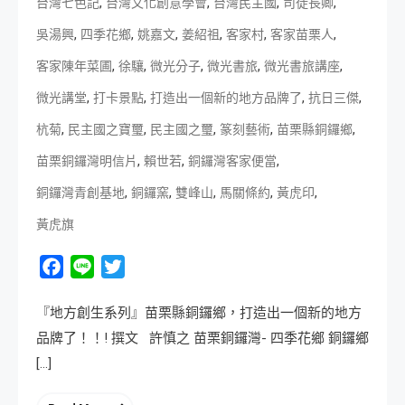
,
,
,
,
台灣七色記
台灣文化創意學會
台灣民主國
司徒長卿
,
,
,
,
,
,
吳湯興
四季花鄉
姚嘉文
姜紹祖
客家村
客家苗栗人
,
,
,
,
,
客家陳年菜圃
徐驤
微光分子
微光書旅
微光書旅講座
,
,
,
,
微光講堂
打卡景點
打造出一個新的地方品牌了
抗日三傑
,
,
,
,
,
杭菊
民主國之寶璽
民主國之璽
篆刻藝術
苗栗縣銅鑼鄉
,
,
,
苗栗銅鑼灣明信片
賴世若
銅鑼灣客家便當
,
,
,
,
,
銅鑼灣青創基地
銅鑼窯
雙峰山
馬關條約
黃虎印
黃虎旗
Facebook
Line
Twitter
『地方創生系列』苗栗縣銅鑼鄉，打造出一個新的地方
品牌了！！! 撰文 許慎之 苗栗銅鑼灣- 四季花鄉 銅鑼鄉
[…]