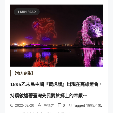
1 MIN READ
【地方創生】
1895乙未民主國『黃虎旗』出現在高雄燈會，
持續敘述著臺灣先民對於鄉土的奉獻～
0
Tagged
,
2022-02-20
許慎之
1895乙未