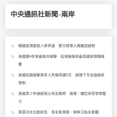
中央通訊社新聞-兩岸
韓國張潤基殺人案爭議 警方將導入親屬迴避制
泰國爆4年來最致命槍擊 區域擁槍率最高國家頻傳槍
響
泰國校園槍擊案多人死傷停課5天 總理下令加強槍枝
管制
泰國青少年槍殺祖父母及教師 總理：嫌犯承受學業壓
力
萊茵河水位創新低 長毛象骨骸、納粹沉船全都露