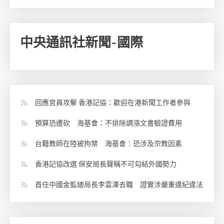
中央通訊社新聞-國際
回應官員攻擊 香港記協：歡迎在港新聞工作者參與
預算恐遭砍 海基會：不排除調漲文書驗證費用
台籍教師在陸被拘禁 海基會：恐涉及宗教因素
香港記協改選 保安局長聲稱不可勾結外國勢力
首任中國金監總局長李雲澤去職 證實涉嚴重違紀違法