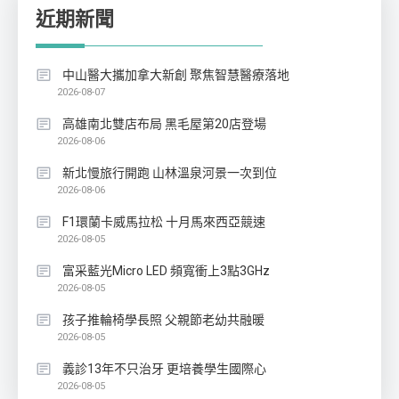
近期新聞
中山醫大攜加拿大新創 聚焦智慧醫療落地
2026-08-07
高雄南北雙店布局 黑毛屋第20店登場
2026-08-06
新北慢旅行開跑 山林溫泉河景一次到位
2026-08-06
F1環蘭卡威馬拉松 十月馬來西亞競速
2026-08-05
富采藍光Micro LED 頻寬衝上3點3GHz
2026-08-05
孩子推輪椅學長照 父親節老幼共融暖
2026-08-05
義診13年不只治牙 更培養學生國際心
2026-08-05