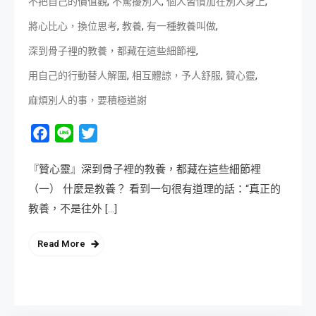
,
,
,
不把自己的價值觀
不驚擾別人
個人習慣加在別人身上
,
,
,
將心比心，換位思考
教養
有一種教養叫做
,
深到骨子裡的教養，都藏在這些細節裡
,
,
,
用自己的行動替人解圍
相互體諒，予人舒服
贊心靈
麻煩別人的事，要積極道謝
Facebook
Line
Twitter
『贊心靈』深到骨子裡的教養，都藏在這些細節裡
（一） 什麼是教養？ 看到一句很有道理的話：“真正的
教養，不是往外 […]
Read More