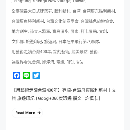
,
,
,
,
Pingtung
Shengli New Village
Taiwan
,
,
,
,
全臺灣最大日式建築群
勝利新村
台湾
台湾屏东胜利新村
,
,
,
台灣屏東勝利新村
台灣文化創意學會
台灣綠色旅遊協會
,
,
,
,
,
,
地方創生
孫立人將軍
寶島漫步
屏東
打卡景點
文創
,
,
,
,
文化部
旅遊印記
旅遊局
日本陸軍飛行第八聯隊
,
,
,
,
用藝術走讀台灣400年
篆刻藝術
網美景點
藝術
,
,
,
,
讓世界看見台灣
邱浡洧
電繪
대만
핑둥
Facebook
Line
Twitter
【用藝術走讀台灣400年】專欄-台灣屏東勝利新村｜文
旅 旅遊印記 | Google360度環繞 撰文 許慎 […]
Read More