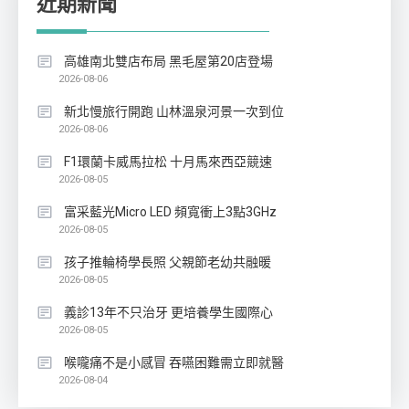
近期新聞
高雄南北雙店布局 黑毛屋第20店登場
2026-08-06
新北慢旅行開跑 山林溫泉河景一次到位
2026-08-06
F1環蘭卡威馬拉松 十月馬來西亞競速
2026-08-05
富采藍光Micro LED 頻寬衝上3點3GHz
2026-08-05
孩子推輪椅學長照 父親節老幼共融暖
2026-08-05
義診13年不只治牙 更培養學生國際心
2026-08-05
喉嚨痛不是小感冒 吞嚥困難需立即就醫
2026-08-04