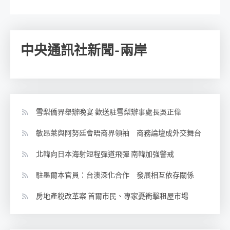
中央通訊社新聞-兩岸
雪梨僑界舉辦晚宴 歡送駐雪梨辦事處長吳正偉
敏昂萊與阿努廷會晤商界領袖 商務論壇成外交舞台
北韓向日本海射短程彈道飛彈 南韓加強警戒
駐墨爾本官員：台澳深化合作 發展相互依存關係
房地產稅改革案 首爾市民、專家憂衝擊租屋市場