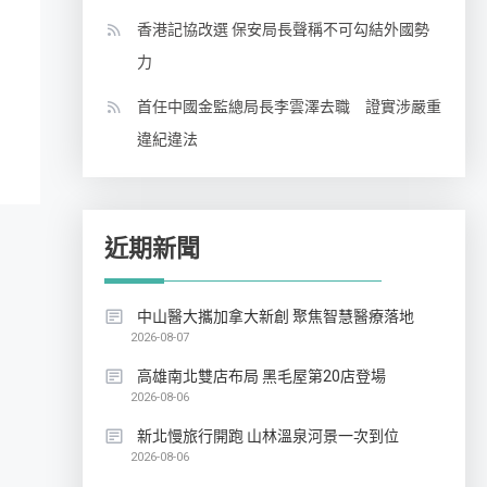
香港記協改選 保安局長聲稱不可勾結外國勢
力
首任中國金監總局長李雲澤去職 證實涉嚴重
違紀違法
近期新聞
中山醫大攜加拿大新創 聚焦智慧醫療落地
2026-08-07
高雄南北雙店布局 黑毛屋第20店登場
2026-08-06
新北慢旅行開跑 山林溫泉河景一次到位
2026-08-06