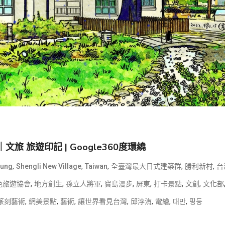
 旅遊印記 | Google360度環繞
,
,
,
,
,
tung
Shengli New Village
Taiwan
全臺灣最大日式建築群
勝利新村
台
,
,
,
,
,
,
,
色旅遊協會
地方創生
孫立人將軍
寶島漫步
屏東
打卡景點
文創
文化部
,
,
,
,
,
,
,
篆刻藝術
網美景點
藝術
讓世界看見台灣
邱浡洧
電繪
대만
핑둥