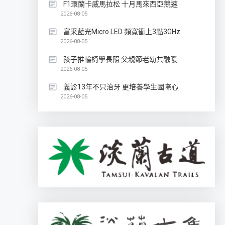
F1環蘭卡威馬拉松 十月馬來西亞競速
2026-08-05
富采藍光Micro LED 頻寬衝上3點3GHz
2026-08-05
孩子推輪椅學長照 父親節老幼共融暖
2026-08-05
義診13年不只治牙 更培養學生國際心
2026-08-05