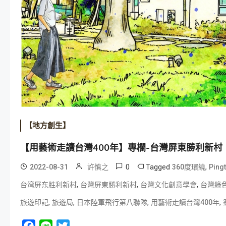
【地方創生】
【用藝術走讀台灣400年】專欄-台灣屏東勝利新村｜文旅
0
Tagged
,
2022-08-31
許慎之
360度環繞
Ping
,
,
,
台湾屏东胜利新村
台灣屏東勝利新村
台灣文化創意學會
台灣綠
,
,
,
,
旅遊印記
旅遊局
日本陸軍飛行第八聯隊
用藝術走讀台灣400年
Facebook
Line
Twitter