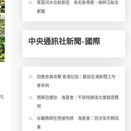
萊茵河水位創新低 長毛象骨骸、納粹沉船全
都露
中央通訊社新聞-國際
回應官員攻擊 香港記協：歡迎在港新聞工作
者參與
,
湾
預算恐遭砍 海基會：不排除調漲文書驗證費
用
,
台籍教師在陸被拘禁 海基會：恐涉及宗教因
素