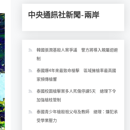
中央通訊社新聞-兩岸
韓國張潤基殺人案爭議 警方將導入親屬迴避
制
泰國爆4年來最致命槍擊 區域擁槍率最高國
家頻傳槍響
泰國校園槍擊案多人死傷停課5天 總理下令
加強槍枝管制
泰國青少年槍殺祖父母及教師 總理：嫌犯承
受學業壓力