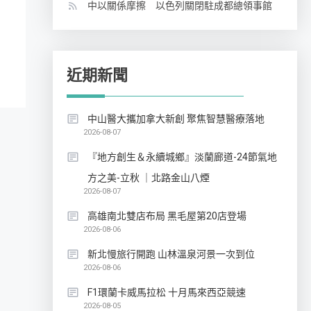
中以關係摩擦 以色列關閉駐成都總領事館
近期新聞
中山醫大攜加拿大新創 聚焦智慧醫療落地
2026-08-07
『地方創生＆永續城鄉』淡蘭廊道-24節氣地
方之美-立秋 ｜北路金山八煙
2026-08-07
高雄南北雙店布局 黑毛屋第20店登場
2026-08-06
新北慢旅行開跑 山林溫泉河景一次到位
2026-08-06
F1環蘭卡威馬拉松 十月馬來西亞競速
2026-08-05