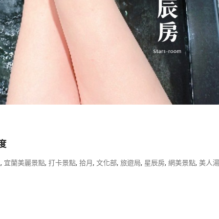
度
,
,
,
,
,
,
,
,
泉
宜蘭美麗景點
打卡景點
拾月
文化部
旅遊局
星辰房
網美景點
美人