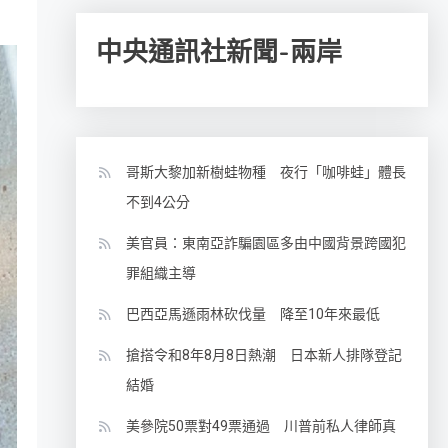
中央通訊社新聞-兩岸
哥斯大黎加新樹蛙物種 夜行「咖啡蛙」體長
不到4公分
美官員：東南亞詐騙園區多由中國背景跨國犯
罪組織主導
巴西亞馬遜雨林砍伐量 降至10年來最低
搶搭令和8年8月8日熱潮 日本新人排隊登記
結婚
美參院50票對49票通過 川普前私人律師真