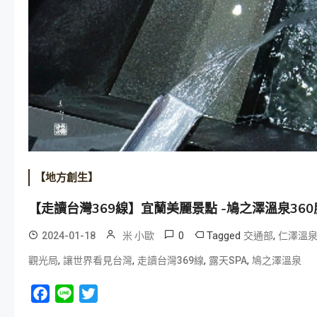
【地方創生】
【走讀台灣369線】宜蘭美麗景點 -鳩之澤溫泉360
0
Tagged
,
2024-01-18
米 小歐
交通部
仁澤溫
,
,
,
,
觀光局
讓世界看見台灣
走讀台灣369線
露天SPA
鳩之澤溫泉
Facebook
Line
Twitter