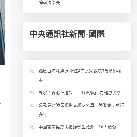
除司法部長
中央通訊社新聞-國際
颱風白海豚逼近 浙江4口之家觀浪9歲童遭捲
走
專家：香港正遭受「三疫夾擊」 勿輕忽流感
,
湯
公務員赴陸探親得交親友名單 陸委會：執行
多年
中國雲南民眾火把節發生意外 16人燒傷