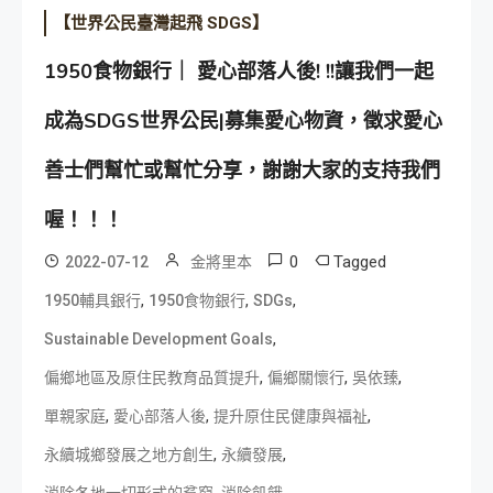
【世界公民臺灣起飛 SDGS】
1950食物銀行｜ 愛心部落人後! !!讓我們一起
成為SDGS世界公民|募集愛心物資，徵求愛心
善士們幫忙或幫忙分享，謝謝大家的支持我們
喔！！！
0
Tagged
2022-07-12
金將里本
,
,
,
1950輔具銀行
1950食物銀行
SDGs
,
Sustainable Development Goals
,
,
,
偏鄉地區及原住民教育品質提升
偏鄉關懷行
吳依臻
,
,
,
單親家庭
愛心部落人後
提升原住民健康與福祉
,
,
永續城鄉發展之地方創生
永續發展