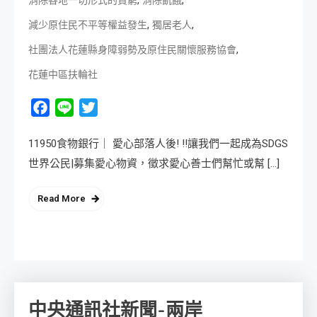
,
,
消除各地一切形式的貧窮
消除飢餓
,
,
減少原住民不平等權益發生
獨居老人
,
社團法人花蓮縣身障弱勢及原住民關懷服務協會
花蓮中區扶輪社
Facebook
Line
Twitter
11950食物銀行｜ 愛心部落人後! !!讓我們一起成為SDGS
世界公民|募集愛心物資，徵求愛心善士們幫忙或幫 […]
Read More
中央通訊社新聞-兩岸