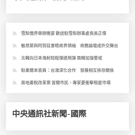
雪梨僑界舉辦晚宴 歡送駐雪梨辦事處長吳正偉
敏昂萊與阿努廷會晤商界領袖 商務論壇成外交舞台
北韓向日本海射短程彈道飛彈 南韓加強警戒
駐墨爾本官員：台澳深化合作 發展相互依存關係
房地產稅改革案 首爾市民、專家憂衝擊租屋市場
中央通訊社新聞-國際