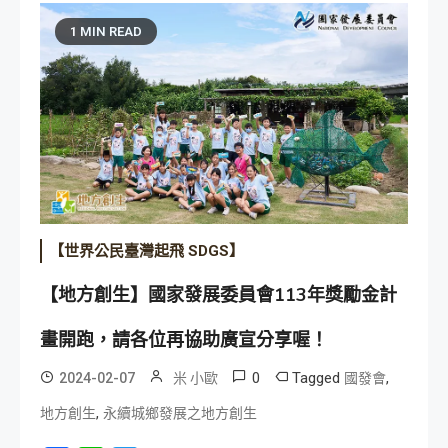
1 MIN READ
【世界公民臺灣起飛 SDGS】
【地方創生】國家發展委員會113年獎勵金計
畫開跑，請各位再協助廣宣分享喔！
0
Tagged
,
2024-02-07
米 小歐
國發會
,
地方創生
永續城鄉發展之地方創生