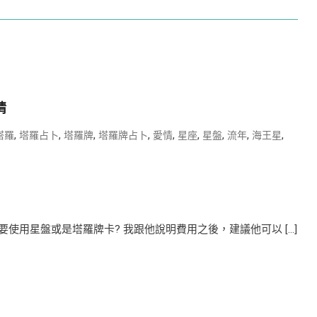
情
,
,
,
,
,
,
,
,
,
塔羅
塔羅占卜
塔羅牌
塔羅牌占卜
愛情
星座
星盤
流年
海王星
用星盤或是塔羅牌卡? 我跟他說明費用之後，建議他可以 […]