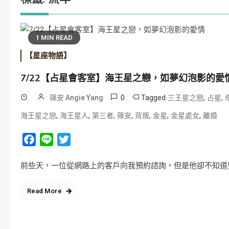
1 MIN READ
【星座物語】
7/22【占星會客室】海王星之戀，如夢幻泡影的愛
0
Tagged
,
,
篠安 Angie Yang
三王星之戀
占星
,
,
,
,
,
,
,
海王星之戀
海王星人
第三者
篠安
背叛
金星
金星處女
離婚
Facebook
Line
Twitter
前些天，一位從網路上的客戶向我預約諮詢，但是他卻不知道要使
Read More