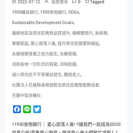
0
Tagged
2022-07-12
金將里本
,
,
,
1950輔具銀行
1950食物銀行
SDGs
,
Sustainable Development Goals
,
,
,
偏鄉地區及原住民教育品質提升
偏鄉關懷行
吳依臻
,
,
,
單親家庭
愛心部落人後
提升原住民健康與福祉
,
,
永續城鄉發展之地方創生
永續發展
,
,
消除各地一切形式的貧窮
消除飢餓
,
,
減少原住民不平等權益發生
獨居老人
,
社團法人花蓮縣身障弱勢及原住民關懷服務協會
花蓮中區扶輪社
Facebook
Line
Twitter
11950食物銀行｜ 愛心部落人後! !!讓我們一起成為SDGS
世界公民|募集愛心物資，徵求愛心善士們幫忙或幫 […]