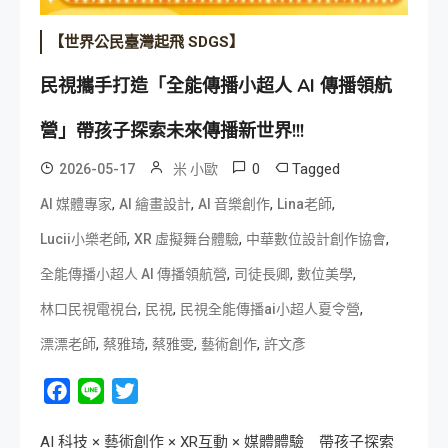
【世界公民臺灣起飛 SDGS】
民視攜手打造「全能傳播小超人 AI 傳播領航
營」帶孩子探索未來傳播新世界!!!
0
Tagged
2026-05-17
米 小歐
,
,
,
,
AI 媒體專家
AI 繪畫設計
AI 音樂創作
Lina老師
,
,
,
Lucii小樂老師
XR 虛擬舞台體驗
中華數位設計創作協會
,
,
,
全能傳播小超人 AI 傳播領航營
司徒長卿
數位美學
,
,
,
林口民視電視台
民視
民視全能傳播ai小超人夏令營
,
,
,
,
漂漂老師
蔡雅琦
蔡雅雯
藝術創作
許文彥
Facebook
Line
Twitter
AI 科技 × 藝術創作 × XR互動 × 媒體體驗 帶孩子探索