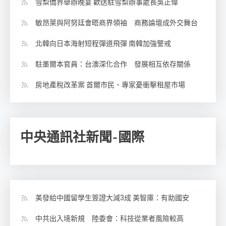
雪梨僑界舉辦晚宴 歡送駐雪梨辦事處長吳正偉
敏昂萊與阿努廷會晤商界領袖 商務論壇成外交舞台
北韓向日本海射短程彈道飛彈 南韓加強警戒
駐墨爾本官員：台澳深化合作 發展相互依存關係
房地產稅改革案 首爾市民、專家憂衝擊租屋市場
中央通訊社新聞-國際
美發給中國留學生簽證大減3成 美智庫：有助國安
中共出入境新規 陸委會：科技從業者風險較高