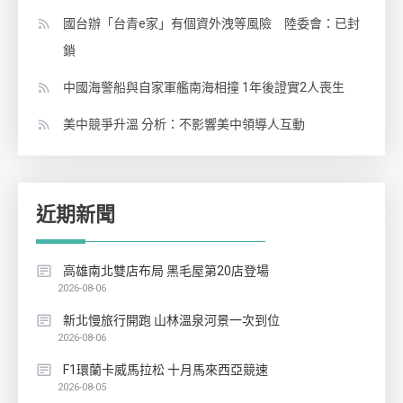
國台辦「台青e家」有個資外洩等風險 陸委會：已封
鎖
中國海警船與自家軍艦南海相撞 1年後證實2人喪生
美中競爭升溫 分析：不影響美中領導人互動
近期新聞
高雄南北雙店布局 黑毛屋第20店登場
2026-08-06
新北慢旅行開跑 山林溫泉河景一次到位
2026-08-06
F1環蘭卡威馬拉松 十月馬來西亞競速
2026-08-05