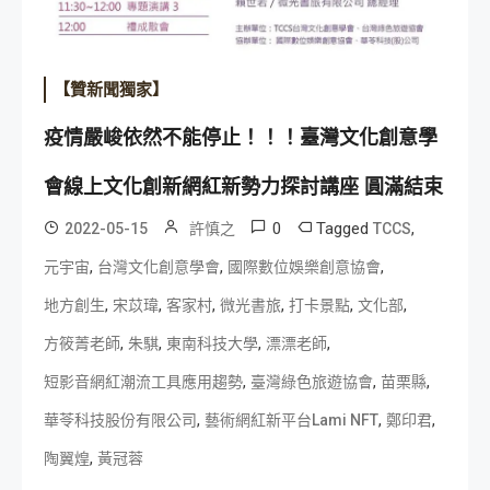
【贊新聞獨家】
疫情嚴峻依然不能停止！！！臺灣文化創意學
會線上文化創新網紅新勢力探討講座 圓滿結束
0
Tagged
,
2022-05-15
許慎之
TCCS
,
,
,
元宇宙
台灣文化創意學會
國際數位娛樂創意協會
,
,
,
,
,
,
地方創生
宋苡瑋
客家村
微光書旅
打卡景點
文化部
,
,
,
,
方筱菁老師
朱騏
東南科技大學
漂漂老師
,
,
,
短影音網紅潮流工具應用趨勢
臺灣綠色旅遊協會
苗栗縣
,
,
,
華苓科技股份有限公司
藝術網紅新平台Lami NFT
鄭印君
,
陶翼煌
黃冠蓉