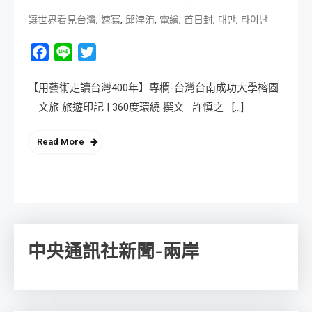
,
,
,
,
,
,
讓世界看見台灣
速寫
邱浡洧
電繪
首日封
대만
타이난
Facebook
Line
Twitter
【用藝術走讀台灣400年】專欄-台灣台南成功大學榕園
｜文旅 旅遊印記 | 360度環繞 撰文 許慎之 […]
Read More
中央通訊社新聞-兩岸