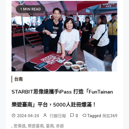
1 MIN READ
台南
STARBIT思偉達攜手iPass 打造「FunTainan
樂遊臺南」平台，5000人註冊爆滿！
0
Tagged
2024-04-24
行腳日報
保庇369
,
,
,
,
思偉達
樂遊臺南
臺南
赤嵌