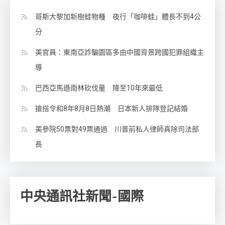
哥斯大黎加新樹蛙物種 夜行「咖啡蛙」體長不到4公
分
美官員：東南亞詐騙園區多由中國背景跨國犯罪組織主
導
巴西亞馬遜雨林砍伐量 降至10年來最低
搶搭令和8年8月8日熱潮 日本新人排隊登記結婚
美參院50票對49票通過 川普前私人律師真除司法部
長
中央通訊社新聞-國際