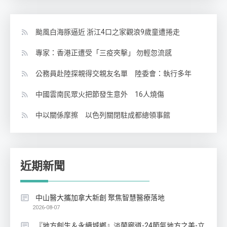
颱風白海豚逼近 浙江4口之家觀浪9歲童遭捲走
專家：香港正遭受「三疫夾擊」 勿輕忽流感
公務員赴陸探親得交親友名單 陸委會：執行多年
中國雲南民眾火把節發生意外 16人燒傷
中以關係摩擦 以色列關閉駐成都總領事館
近期新聞
中山醫大攜加拿大新創 聚焦智慧醫療落地
2026-08-07
『地方創生＆永續城鄉』淡蘭廊道-24節氣地方之美-立