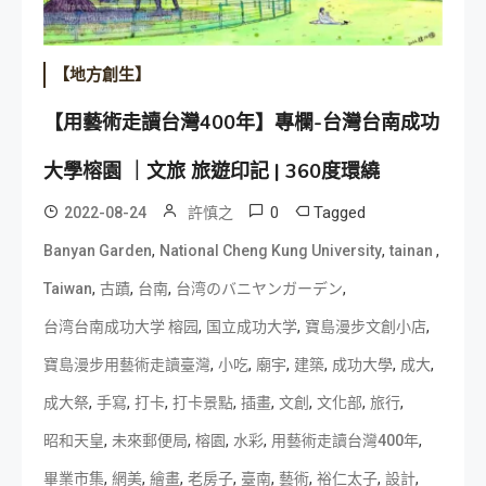
【地方創生】
【用藝術走讀台灣400年】專欄-台灣台南成功
大學榕園 ｜文旅 旅遊印記 | 360度環繞
0
Tagged
2022-08-24
許慎之
,
,
,
Banyan Garden
National Cheng Kung University
tainan
,
,
,
,
Taiwan
古蹟
台南
台湾のバニヤンガーデン
,
,
,
台湾台南成功大学 榕园
国立成功大学
寶島漫步文創小店
,
,
,
,
,
,
寶島漫步用藝術走讀臺灣
小吃
廟宇
建築
成功大學
成大
,
,
,
,
,
,
,
,
成大祭
手寫
打卡
打卡景點
插畫
文創
文化部
旅行
,
,
,
,
,
昭和天皇
未來郵便局
榕園
水彩
用藝術走讀台灣400年
,
,
,
,
,
,
,
,
畢業市集
網美
繪畫
老房子
臺南
藝術
裕仁太子
設計