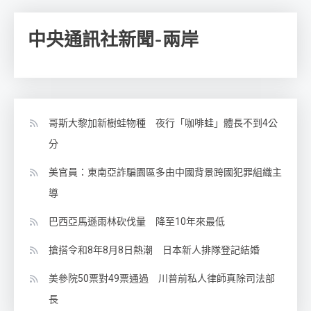
中央通訊社新聞-兩岸
哥斯大黎加新樹蛙物種 夜行「咖啡蛙」體長不到4公
分
美官員：東南亞詐騙園區多由中國背景跨國犯罪組織主
導
巴西亞馬遜雨林砍伐量 降至10年來最低
搶搭令和8年8月8日熱潮 日本新人排隊登記結婚
美參院50票對49票通過 川普前私人律師真除司法部
長