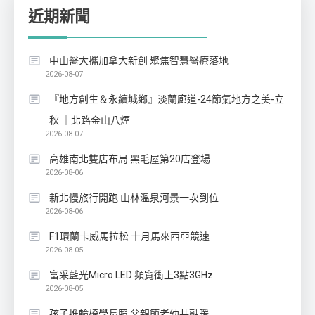
近期新聞
中山醫大攜加拿大新創 聚焦智慧醫療落地
2026-08-07
『地方創生＆永續城鄉』淡蘭廊道-24節氣地方之美-立
秋 ｜北路金山八煙
2026-08-07
高雄南北雙店布局 黑毛屋第20店登場
2026-08-06
新北慢旅行開跑 山林溫泉河景一次到位
2026-08-06
F1環蘭卡威馬拉松 十月馬來西亞競速
2026-08-05
富采藍光Micro LED 頻寬衝上3點3GHz
2026-08-05
孩子推輪椅學長照 父親節老幼共融暖