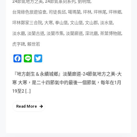
,
,
,
24節氣地方之美
24節氣篆刻系列
劉明燈
,
,
,
,
,
,
台灣綠色旅遊協會
司徒長邱
噶瑪蘭
坪林
坪林尾
坪林鄉
,
,
,
,
,
,
坪林鄭家三合院
大寒
拳山堡
文山堡
文山郡
淡水堡
,
,
,
,
,
,
淡水廳
淡蘭古道
淡蘭市集
淡蘭廊道
深坑廳
茶葉博物館
,
虎字碑
賴世若
Facebook
Line
Twitter
『地方創生＆永續城鄉』淡蘭廊道-24節氣地方之美-大
寒 大寒，是二十四節氣中的最後一個節氣，每年在1月
19至2 […]
Read More