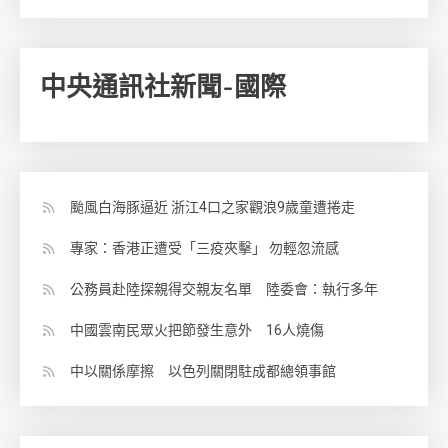
中央通訊社新聞-國際
颱風白海豚逼近 浙江4口之家觀浪9歲童遭捲走
專家：香港正遭受「三疫夾擊」 勿輕忽流感
公務員赴陸探親得交親友名單 陸委會：執行多年
中國雲南民眾火把節發生意外 16人燒傷
中以關係摩擦 以色列關閉駐成都總領事館